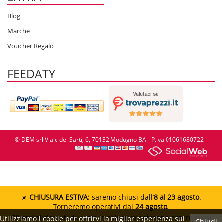
Blog
Marche
Voucher Regalo
FEEDATY
© DEM srl Viale dei Sarti, 6, 70132 Modugno BA - P.iva 01061680722
☀️
CHIUSURA ESTIVA:
saremo chiusi dall’
8 al 23 agosto
.
Torneremo operativi dal
24 agosto
.
Gli ordini ricevuti durante la chiusura potranno essere evasi
Utilizziamo i cookie per offrirvi la miglior esperienza sul
Chiudi