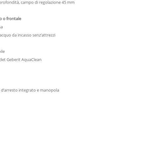
di profondità, campo di regolazione 45 mm
o o frontale
sa
iacquo da incasso senz‘attrezzi
ile
bidet Geberit AquaClean
o d‘arresto integrato e manopola