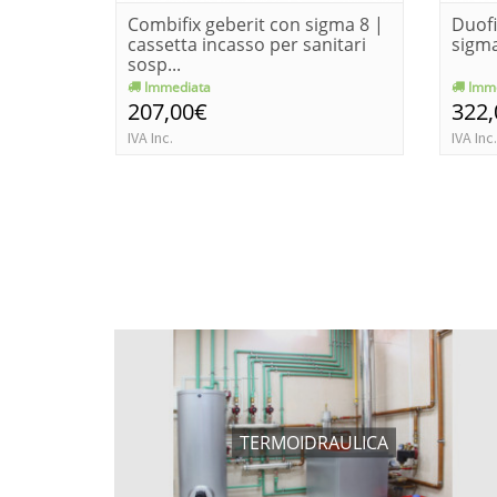
Combifix geberit con sigma 8 |
Duofi
cassetta incasso per sanitari
sigma
sosp...
Immediata
Imme
207,00€
322
IVA Inc.
IVA Inc.
TERMOIDRAULICA