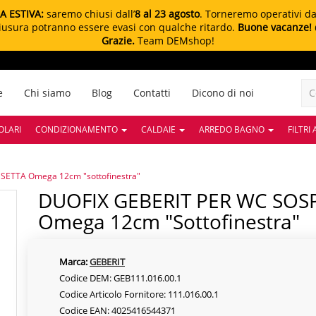
A ESTIVA:
saremo chiusi dall’
8 al 23 agosto
. Torneremo operativi d
chiusura potranno essere evasi con qualche ritardo.
Buone vacanze!
Grazie.
Team DEMshop!
e
Chi siamo
Blog
Contatti
Dicono di noi
OLARI
CONDIZIONAMENTO
CALDAIE
ARREDO BAGNO
FILTRI
ETTA Omega 12cm "sottofinestra"
DUOFIX GEBERIT PER WC SOSPESO- CON CASSETTA
Omega 12cm "sottofinestra"
Marca:
GEBERIT
Codice DEM: GEB111.016.00.1
Codice Articolo Fornitore: 111.016.00.1
Codice EAN: 4025416544371