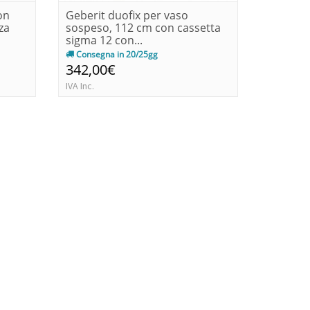
on
Geberit duofix per vaso
Duofix 
za
sospeso, 112 cm con cassetta
altezza-
sigma 12 con...
pianale
Consegna in 20/25gg
Immedia
342,00€
163,0
IVA Inc.
IVA Inc.