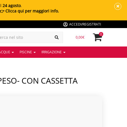
al
24 agosto
.
👉 Clicca qui per maggiori info.
ACCEDI/REGISTRATI
0
0,00€
 ACQUE
PISCINE
IRRIGAZIONE