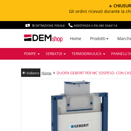
☀️
CHIUSUR
Gli ordini ricevuti durante la 
SI
DETRAZIONE FISCALE
ASSISTENZA (+39) 080 5044114
March
Home
Prodotti
POMPE
SERBATOI
TERMOIDRAULICA
PANNELLI S
Indietro
Home
DUOFIX GEBERIT PER WC SOSPESO- CON CASS