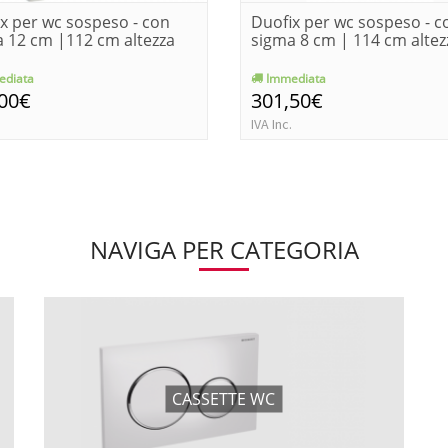
x per wc sospeso - con
Duofix per wc sospeso - c
 12 cm |112 cm altezza
sigma 8 cm | 114 cm altez
diata
Immediata
,00€
301,50€
IVA Inc.
NAVIGA PER CATEGORIA
CASSETTE WC