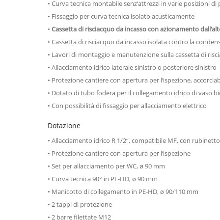
• Curva tecnica montabile senz‘attrezzi in varie posizioni 
• Fissaggio per curva tecnica isolato acusticamente
•
Cassetta di risciacquo da incasso con azionamento dall‘alt
• Cassetta di risciacquo da incasso isolata contro la conden
• Lavori di montaggio e manutenzione sulla cassetta di risc
• Allacciamento idrico laterale sinistro o posteriore sinistro
• Protezione cantiere con apertura per l‘ispezione, accorciab
• Dotato di tubo fodera per il collegamento idrico di vaso 
• Con possibilità di fissaggio per allacciamento elettrico
Dotazione
• Allacciamento idrico R 1/2“, compatibile MF, con rubinett
• Protezione cantiere con apertura per l‘ispezione
• Set per allacciamento per WC, ø 90 mm
• Curva tecnica 90° in PE-HD, ø 90 mm
• Manicotto di collegamento in PE-HD, ø 90/110 mm
• 2 tappi di protezione
• 2 barre filettate M12