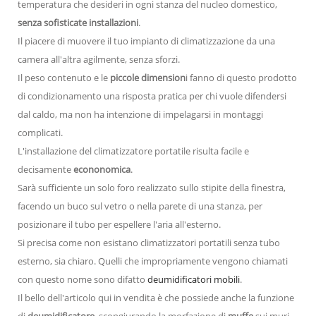
temperatura che desideri in ogni stanza del nucleo domestico,
senza sofisticate installazioni
.
Il piacere di muovere il tuo impianto di climatizzazione da una
camera all'altra agilmente, senza sforzi.
Il peso contenuto e le
piccole dimension
i fanno di questo prodotto
di condizionamento una risposta pratica per chi vuole difendersi
dal caldo, ma non ha intenzione di impelagarsi in montaggi
complicati.
L'installazione del climatizzatore portatile risulta facile e
decisamente
econonomica
.
Sarà sufficiente un solo foro realizzato sullo stipite della finestra,
facendo un buco sul vetro o nella parete di una stanza, per
posizionare il tubo per espellere l'aria all'esterno.
Si precisa come non esistano climatizzatori portatili senza tubo
esterno, sia chiaro. Quelli che impropriamente vengono chiamati
con questo nome sono difatto
deumidificatori mobili
.
Il bello dell'articolo qui in vendita è che possiede anche la funzione
di
deumidificatore
, scongiurando la morfazione di
muffe
sui muri