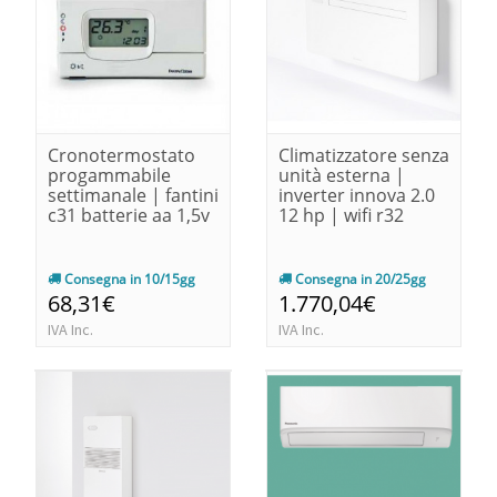
Cronotermostato
Climatizzatore senza
progammabile
unità esterna |
settimanale | fantini
inverter innova 2.0
c31 batterie aa 1,5v
12 hp | wifi r32
Consegna in 10/15gg
Consegna in 20/25gg
68,31€
1.770,04€
IVA Inc.
IVA Inc.