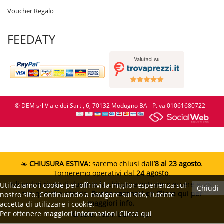
Voucher Regalo
FEEDATY
© DEM srl Viale dei Sarti, 6, 70132 Modugno BA - P.iva 01061680722
☀️
CHIUSURA ESTIVA:
saremo chiusi dall’
8 al 23 agosto
.
Torneremo operativi dal
24 agosto
.
Gli ordini ricevuti durante la chiusura potranno essere evasi
Utilizziamo i cookie per offrirvi la miglior esperienza sul
Chiudi
con qualche ritardo.
Buone vacanze!
👉 Clicca qui per
nostro sito. Continuando a navigare sul sito, l'utente
maggiori info.
accetta di utilizzare i cookie.
Per ottenere maggiori informazioni
Clicca qui
Grazie.
Team DEMshop!