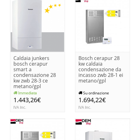
Caldaia junkers
Bosch cerapur 28
bosch cerapur
kw caldaia
smart a
condensazione da
condensazione 28
incasso zwb 28-1 ei
kw zwb 28-3 ce
metano/gpl
metano/gpl
Immediata
Su ordinazione
1.443,26€
1.694,22€
IVA Inc.
IVA Inc.