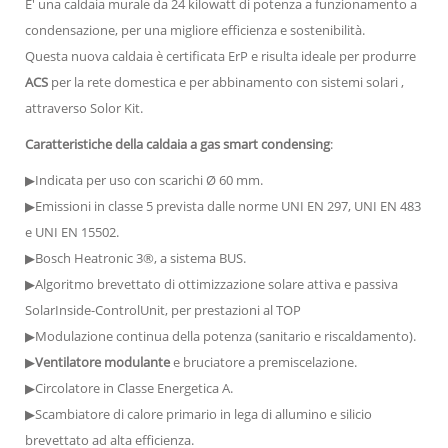
E' una caldaia murale da 24 kilowatt di potenza a funzionamento a
condensazione, per una migliore efficienza e sostenibilità.
Questa nuova caldaia è certificata ErP e risulta ideale per produrre
ACS
per la rete domestica e per abbinamento con sistemi solari ,
attraverso Solor Kit.
Caratteristiche della caldaia a gas smart condensing
:
▶Indicata per uso con scarichi Ø 60 mm.
▶Emissioni in classe 5 prevista dalle norme UNI EN 297, UNI EN 483
e UNI EN 15502.
▶Bosch Heatronic 3®, a sistema BUS.
▶Algoritmo brevettato di ottimizzazione solare attiva e passiva
SolarInside-ControlUnit, per prestazioni al TOP
▶Modulazione continua della potenza (sanitario e riscaldamento).
▶
Ventilatore modulante
e bruciatore a premiscelazione.
▶Circolatore in Classe Energetica A.
▶Scambiatore di calore primario in lega di allumino e silicio
brevettato ad alta efficienza.