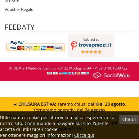
Marche
Voucher Regalo
FEEDATY
© DEM srl Viale dei Sarti, 6, 70132 Modugno BA - P.iva 01061680722
☀️
CHIUSURA ESTIVA:
saremo chiusi dall’
8 al 23 agosto
.
Torneremo operativi dal
24 agosto
.
Gli ordini ricevuti durante la chiusura potranno essere evasi
Utilizziamo i cookie per offrirvi la miglior esperienza sul
Chiudi
con qualche ritardo.
Buone vacanze!
👉 Clicca qui per
nostro sito. Continuando a navigare sul sito, l'utente
maggiori info.
accetta di utilizzare i cookie.
Per ottenere maggiori informazioni
Clicca qui
Grazie.
Team DEMshop!