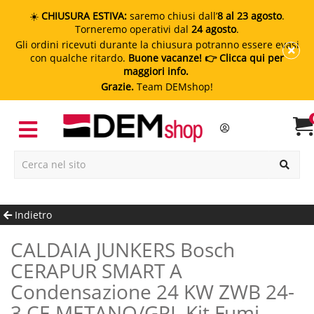
☀️
CHIUSURA ESTIVA:
saremo chiusi dall’
8 al 23 agosto
.
Torneremo operativi dal
24 agosto
.
Gli ordini ricevuti durante la chiusura potranno essere evasi
con qualche ritardo.
Buone vacanze!
👉 Clicca qui per
maggiori info.
Grazie.
Team DEMshop!
Indietro
CALDAIA JUNKERS Bosch
CERAPUR SMART A
Condensazione 24 KW ZWB 24-
3 CE METANO/GPL Kit Fumi