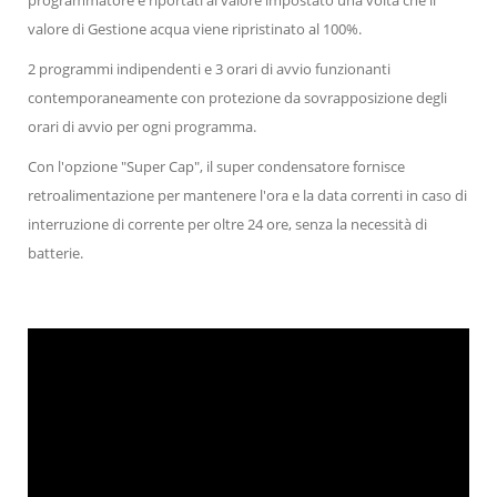
programmatore e riportati al valore impostato una volta che il
valore di Gestione acqua viene ripristinato al 100%.
2 programmi indipendenti e 3 orari di avvio funzionanti
contemporaneamente con protezione da sovrapposizione degli
orari di avvio per ogni programma.
Con l'opzione "Super Cap", il super condensatore fornisce
retroalimentazione per mantenere l'ora e la data correnti in caso di
interruzione di corrente per oltre 24 ore, senza la necessità di
batterie.