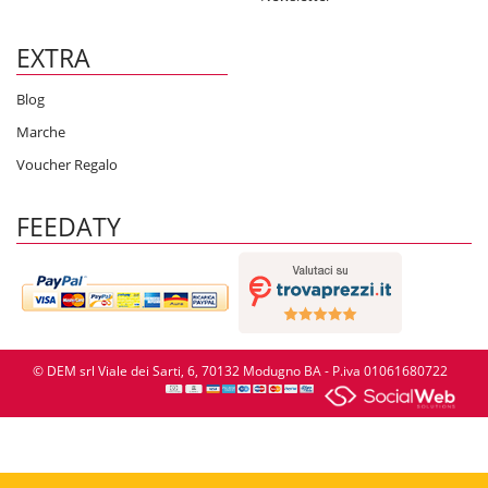
EXTRA
Blog
Marche
Voucher Regalo
FEEDATY
© DEM srl Viale dei Sarti, 6, 70132 Modugno BA - P.iva 01061680722