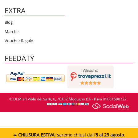
EXTRA
Blog
Marche
Voucher Regalo
FEEDATY
© DEM srl Viale dei Sarti, 6, 70132 Modugno BA - P.iva 01061680722
☀️
CHIUSURA ESTIVA:
saremo chiusi dall’
8 al 23 agosto
.