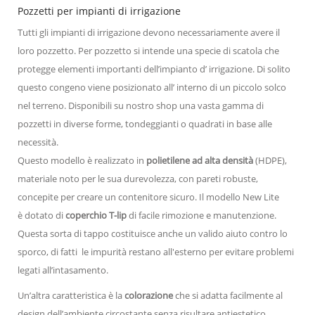
Pozzetti per impianti di irrigazione
Tutti gli impianti di irrigazione devono necessariamente avere il
loro pozzetto. Per pozzetto si intende una specie di scatola che
protegge elementi importanti dell’impianto d’ irrigazione. Di solito
questo congeno viene posizionato all’ interno di un piccolo solco
nel terreno. Disponibili su nostro shop una vasta gamma di
pozzetti in diverse forme, tondeggianti o quadrati in base alle
necessità.
Questo modello è realizzato in
polietilene ad alta densità
(HDPE),
materiale noto per le sua durevolezza, con pareti robuste,
concepite per creare un contenitore sicuro. Il modello New Lite
è dotato di
coperchio T-lip
di facile rimozione e manutenzione.
Questa sorta di tappo costituisce anche un valido aiuto contro lo
sporco, di fatti le impurità restano all'esterno per evitare problemi
legati all’intasamento.
Un’altra caratteristica è la
colorazione
che si adatta facilmente al
design dell’ambiente circostante senza risultare antiestetico.