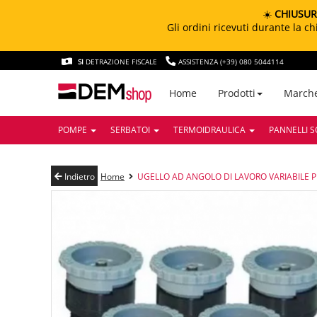
☀️
CHIUSUR
Gli ordini ricevuti durante la 
SI
DETRAZIONE FISCALE
ASSISTENZA (+39) 080 5044114
March
Home
Prodotti
POMPE
SERBATOI
TERMOIDRAULICA
PANNELLI S
Indietro
Home
UGELLO AD ANGOLO DI LAVORO VARIABILE 