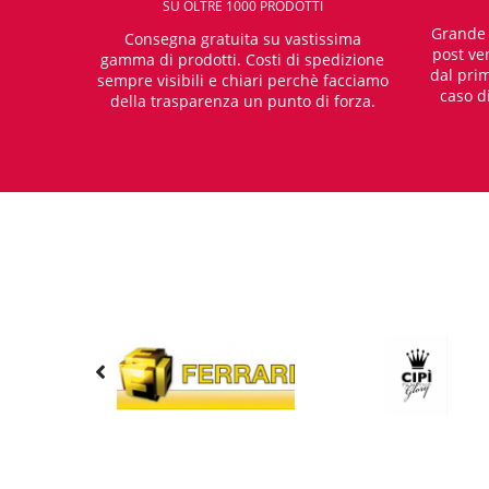
SU OLTRE 1000 PRODOTTI
Grande e
Consegna gratuita su vastissima
post ven
gamma di prodotti. Costi di spedizione
dal prim
sempre visibili e chiari perchè facciamo
caso d
della trasparenza un punto di forza.