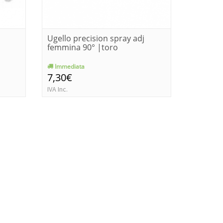
Ugello precision spray adj
Ugello a
femmina 90° |toro
variabi
|tvan ve
Immediata
Immedia
7,30€
2,70€
IVA Inc.
IVA Inc.