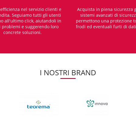
fficienza nel servizio clienti e
Acquista in piena sicurezza g
dita. Seguiamo tutti gli utenti
sistemi avanzati di sicurez
o all'ultimo click, aiutandoli in
permettono una protezione t
i problemi e suggerendo loro
frodi ed eventuali furti di dat
concrete soluzioni.
I NOSTRI BRAND