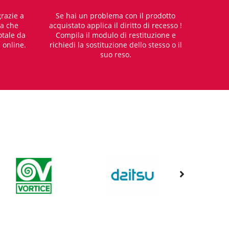
razie a
Se hai un problema con il prodotto
za che
acquistato applica il diritto di recesso !
otale da
Compila il modulo di restituzione e
i online.
richiedi la sostituzione dello stesso o il
suo reso.