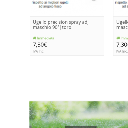
Ugello precision spray adj
Ugell
maschio 90°|toro
masc
Immediata
Imme
7,30€
7,30
IVA Inc.
IVA Inc.