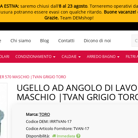
A ESTIVA:
saremo chiusi dall’
8 al 23 agosto
. Torneremo operativi d
chiusura potranno essere evasi con qualche ritardo.
Buone vacanze!
Grazie.
Team DEMshop!
e
Chi siamo
Blog
Contatti
Dicono di noi
OLARI
CONDIZIONAMENTO
CALDAIE
ARREDO BAGNO
FILTRI
PER 570 MASCHIO |TVAN GRIGIO TORO
UGELLO AD ANGOLO DI LAVORO VARIABILE PER 570
MASCHIO |TVAN GRIGIO TOR
Marca:
TORO
Codice DEM: IRRTVAN-17
Codice Articolo Fornitore: TVAN-17
Disponibilità:
Immediata