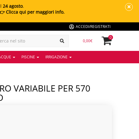
al
24 agosto
.
👉 Clicca qui per maggiori info.
ACCEDI/REGISTRATI
0
0,00€
 ACQUE
PISCINE
IRRIGAZIONE
O