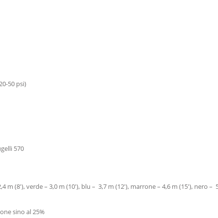
20-50 psi)
gelli 570
,4 m (8'), verde – 3,0 m (10'), blu – 3,7 m (12'), marrone – 4,6 m (15'), nero – 5
zione sino al 25%