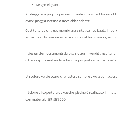
Design elegante.
Proteggere la propria piscina durante i mesi freddi è un obbl
come
pioggia intensa o neve abbondante
.
Costituito da una geomembrana sintetica, realizzata in poli
impermeabilizzazione e decorazione del tuo spazio giardino
Il design dei rivestimenti da piscine qui in vendita risultan
oltre a rappresentare la soluzione più pratica per far resist
Un colore verde scuro che resterà sempre vivo e ben acceso 
Il telone di copertura da vasche-piscine è realizzato in ma
con materiale
antistrappo
.