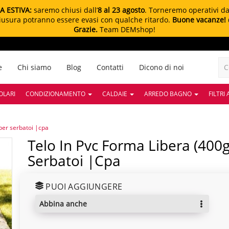
A ESTIVA:
saremo chiusi dall’
8 al 23 agosto
. Torneremo operativi d
chiusura potranno essere evasi con qualche ritardo.
Buone vacanze!
Grazie.
Team DEMshop!
e
Chi siamo
Blog
Contatti
Dicono di noi
OLARI
CONDIZIONAMENTO
CALDAIE
ARREDO BAGNO
FILTRI
per serbatoi |cpa
Telo In Pvc Forma Libera (400g/m2) Con Fasce Per
Serbatoi |cpa
PUOI AGGIUNGERE
abbina anche