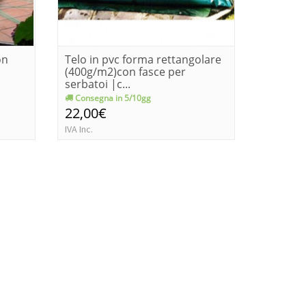
on
Telo in pvc forma rettangolare
Telo in
(400g/m2)con fasce per
(600g/m
serbatoi |c...
serbatoi 
Consegna in 5/10gg
Consegn
22,00€
30,80€
IVA Inc.
IVA Inc.