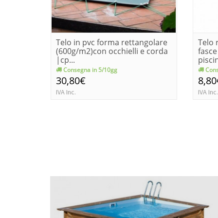
Telo in pvc forma rettangolare
Telo 
(600g/m2)con occhielli e corda
fasce
|cp...
pisci
Consegna in 5/10gg
Cons
30,80€
8,80
IVA Inc.
IVA Inc.