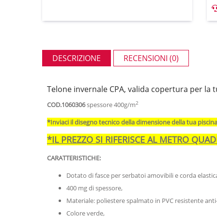
DESCRIZIONE
RECENSIONI (0)
Telone invernale CPA, valida copertura per la t
2
COD.1060306
spessore 400g/m
*Inviaci il disegno tecnico della dimensione della tua piscin
*IL PREZZO SI RIFERISCE AL METRO QUA
CARATTERISTICHE:
Dotato di fasce per serbatoi amovibili e corda elastic
400 mg di spessore,
Materiale: poliestere spalmato in PVC resistente ant
Colore verde,