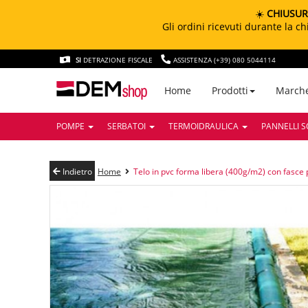
☀️
CHIUSUR
Gli ordini ricevuti durante la 
SI
DETRAZIONE FISCALE
ASSISTENZA (+39) 080 5044114
March
Home
Prodotti
POMPE
SERBATOI
TERMOIDRAULICA
PANNELLI S
Indietro
Home
Telo in pvc forma libera (400g/m2) con fasce 