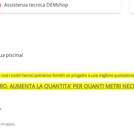
Assistenza tecnica DEMshop
ua piscina!
a così i nostri tecnici potranno fornirti un progetto e una migliore quotazion
DRO, AUMENTA LA QUANTITA’ PER QUANTI METRI NECE
a,
i-strappo,