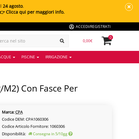
al
24 agosto
.
👉 Clicca qui per maggiori info.
ACCEDI/REGISTRATI
0
0,00€
 ACQUE
PISCINE
IRRIGAZIONE
Marca:
CPA
Codice DEM: CPA1060306
Codice Articolo Fornitore: 1060306
Disponibilità:
Consegna in 5/10gg