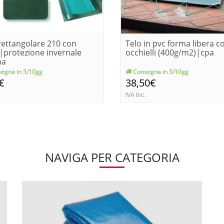
rettangolare 210 con
Telo in pvc forma libera c
|protezione invernale
occhielli (400g/m2)|cpa
na
egna in 5/10gg
Consegna in 5/10gg
€
38,50€
IVA Inc.
NAVIGA PER CATEGORIA