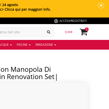
al
24 agosto
.
👉 Clicca qui per maggiori info.
ACCEDI/REGISTRATI
0
0,00€
 ACQUE
PISCINE
IRRIGAZIONE
n Renovation Set|