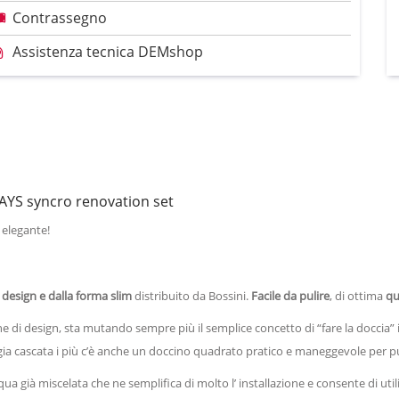
Contrassegno
Assistenza tecnica DEMshop
AYS syncro renovation set
 elegante!
design e dalla forma slim
distribuito da Bossini.
Facile da pulire
, di ottima
qu
he di design, sta mutando sempre più il semplice concetto di “fare la doccia” 
ggia cascata i più c’è anche un doccino quadrato pratico e maneggevole per pul
 già miscelata che ne semplifica di molto l’ installazione e consente di utili