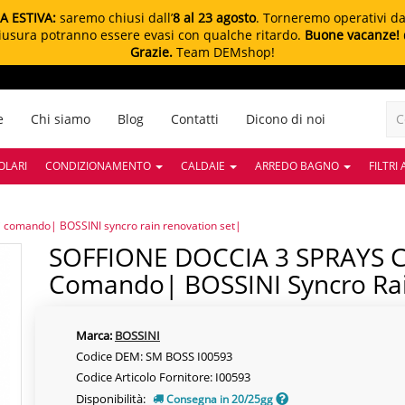
A ESTIVA:
saremo chiusi dall’
8 al 23 agosto
. Torneremo operativi d
chiusura potranno essere evasi con qualche ritardo.
Buone vacanze!
Grazie.
Team DEMshop!
e
Chi siamo
Blog
Contatti
Dicono di noi
OLARI
CONDIZIONAMENTO
CALDAIE
ARREDO BAGNO
FILTRI
comando| BOSSINI syncro rain renovation set|
SOFFIONE DOCCIA 3 SPRAYS Con Manopola Di
Comando| BOSSINI Syncro Rai
Marca:
BOSSINI
Codice DEM: SM BOSS I00593
Codice Articolo Fornitore: I00593
Disponibilità:
Consegna in 20/25gg