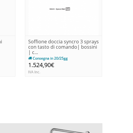
i
Soffione doccia syncro 3 sprays
Pannell
con tasto di comando| bossini
con devi
| c...
accessor
Consegna in 20/25gg
Consegn
1.524,90€
942,9
IVA Inc.
IVA Inc.