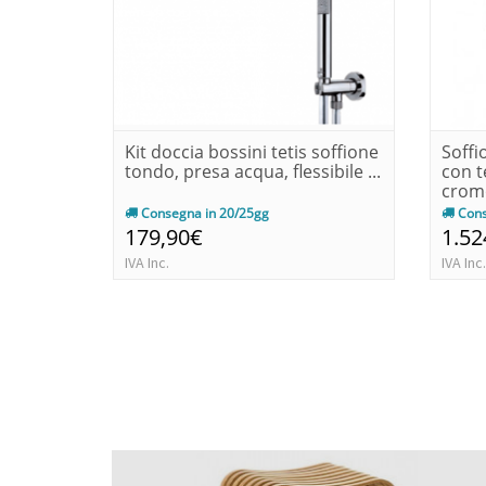
Kit doccia bossini tetis soffione
Soffi
tondo, presa acqua, flessibile ...
con t
cromo
Consegna in 20/25gg
Cons
179,90€
1.52
IVA Inc.
IVA Inc.