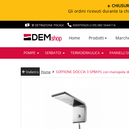
☀️
CHIUSUR
Gli ordini ricevuti durante la 
SI
DETRAZIONE FISCALE
ASSISTENZA (+39) 080 5044114
March
Home
Prodotti
POMPE
SERBATOI
TERMOIDRAULICA
PANNELLI S
Indietro
Home
SOFFIONE DOCCIA 3 SPRAYS con manopola di 