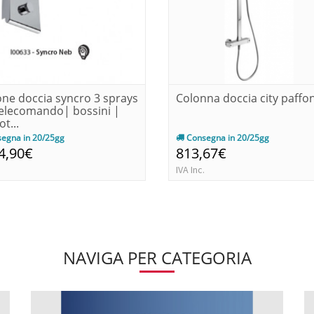
one doccia syncro 3 sprays
Colonna doccia city paffon
elecomando| bossini |
t...
egna in 20/25gg
Consegna in 20/25gg
4,90€
813,67€
IVA Inc.
NAVIGA PER CATEGORIA