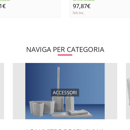
1€
97,87€
IVA Inc.
NAVIGA PER CATEGORIA
ACCESSORI