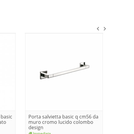
 basic
Porta salvietta basic q cm56 da
Porta s
ato
muro cromo lucido colombo
da muro
design
colom...
Immediata
Consegn