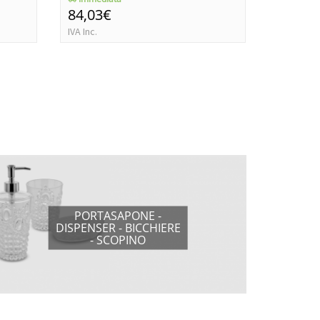
84,03€
87,45€
IVA Inc.
IVA Inc.
PORTASAPONE -
DISPENSER - BICCHIERE
- SCOPINO