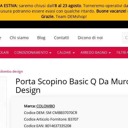
A ESTIVA:
saremo chiusi dall’
8 al 23 agosto
. Torneremo operativi d
chiusura potranno essere evasi con qualche ritardo.
Buone vacanze!
Grazie.
Team DEMshop!
e
Chi siamo
Blog
Contatti
Dicono di noi
OLARI
CONDIZIONAMENTO
CALDAIE
ARREDO BAGNO
FILTRI
colombo design
Porta Scopino Basic Q Da Muro Cromo Lucido Colombo
Design
Marca:
COLOMBO
Codice DEM: SM CMBB37070CR
Codice Articolo Fornitore: B3707
Codice EAN: 8014637335208