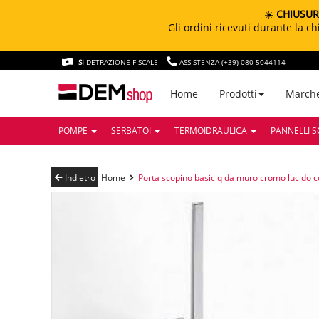
☀️
CHIUSUR
Gli ordini ricevuti durante la 
SI
DETRAZIONE FISCALE
ASSISTENZA (+39) 080 5044114
March
Home
Prodotti
POMPE
SERBATOI
TERMOIDRAULICA
PANNELLI S
Indietro
Home
Porta scopino basic q da muro cromo lucido 