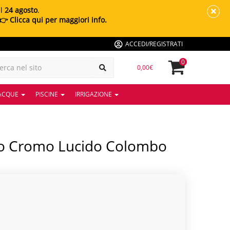
al
24 agosto
.
👉 Clicca qui per maggiori info.
ACCEDI/REGISTRATI
0
0,00€
 ACQUE
PISCINE
IRRIGAZIONE