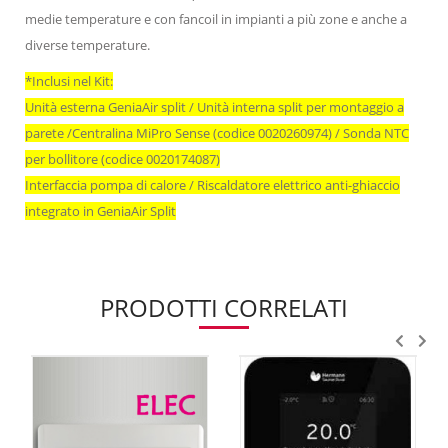
medie temperature e con fancoil in impianti a più zone e anche a
diverse temperature.
*Inclusi nel Kit:
Unità esterna GeniaAir split / Unità interna split per montaggio a
parete /Centralina MiPro Sense (codice 0020260974) / Sonda NTC
per bollitore (codice 0020174087)
Interfaccia pompa di calore / Riscaldatore elettrico anti-ghiaccio
integrato in GeniaAir Split
PRODOTTI CORRELATI