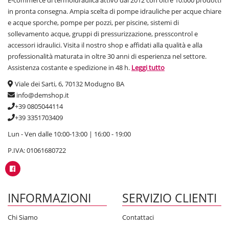
E-commerce di termoidraulica attivo dal 2012 con oltre 10.000 prodotti
in pronta consegna. Ampia scelta di pompe idrauliche per acque chiare
e acque sporche, pompe per pozzi, per piscine, sistemi di
sollevamento acque, gruppi di pressurizzazione, presscontrol e
accessori idraulici. Visita il nostro shop e affidati alla qualità e alla
professionalità maturata in oltre 30 anni di esperienza nel settore.
Assistenza costante e spedizione in 48 h.
Leggi tutto
Viale dei Sarti, 6, 70132 Modugno BA
info@demshop.it
+39 0805044114
+39 3351703409
Lun - Ven dalle 10:00-13:00 | 16:00 - 19:00
P.IVA: 01061680722
INFORMAZIONI
SERVIZIO CLIENTI
Chi Siamo
Contattaci