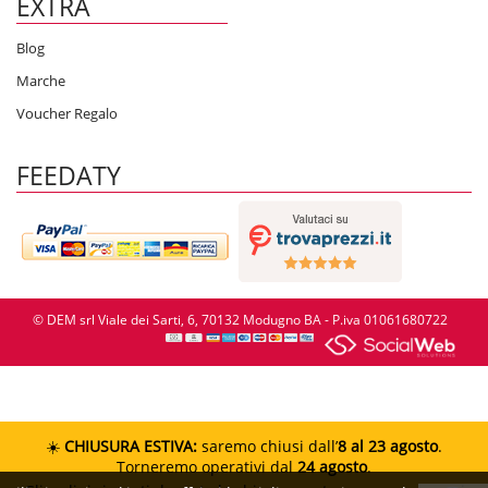
EXTRA
Blog
Marche
Voucher Regalo
FEEDATY
© DEM srl Viale dei Sarti, 6, 70132 Modugno BA - P.iva 01061680722
☀️
CHIUSURA ESTIVA:
saremo chiusi dall’
8 al 23 agosto
.
Torneremo operativi dal
24 agosto
.