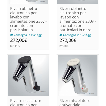
River rubinetto
River rubinetto
elettronico per
elettronico per
lavabo con
lavabo con
alimentazione 230v -
alimentazione 230v -
cromato con
cromato con
particolari in
particolari in nero
bianco140x90x68
140x90x68
Consegna in 10/15gg
Consegna in 10/15gg
272,00€
272,00€
IVA Inc.
IVA Inc.
River miscelatore
River miscelatore
elettronico per
antivandalo