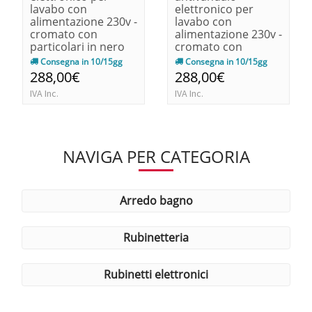
lavabo con
elettronico per
alimentazione 230v -
lavabo con
cromato con
alimentazione 230v -
particolari in nero
cromato con
140x90x68
particolari in
Consegna in 10/15gg
Consegna in 10/15gg
bianco140x90x68
288,00€
288,00€
IVA Inc.
IVA Inc.
NAVIGA PER CATEGORIA
arredo bagno
rubinetteria
rubinetti elettronici