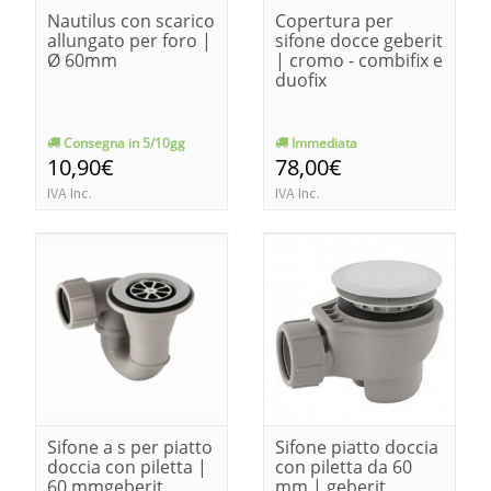
Nautilus con scarico
Copertura per
allungato per foro |
sifone docce geberit
Ø 60mm
| cromo - combifix e
duofix
Consegna in 5/10gg
Immediata
10,90€
78,00€
IVA Inc.
IVA Inc.
Sifone a s per piatto
Sifone piatto doccia
doccia con piletta |
con piletta da 60
60 mmgeberit
mm | geberit