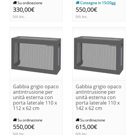
Su ordinazione
Consegna in 15/20gg
330,00€
550,00€
IVA Inc.
IVA Inc.
Gabbia grigio opaco
Gabbia grigio opaco
antintrusione per
antintrusione per
unità esterna con
unità esterna con
porta laterale 110 x
porta laterale 110 x
112 x 62 cm
142 x 62 cm
Su ordinazione
Su ordinazione
550,00€
615,00€
IVA Inc.
IVA Inc.