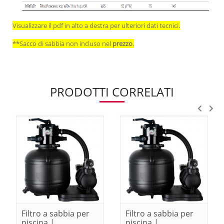
Visualizzare il pdf in alto a destra per ulteriori dati tecnici.
**Sacco di sabbia non incluso nel
prezzo
.
PRODOTTI CORRELATI
Filtro a sabbia per
Filtro a sabbia per
piscina |
piscina |