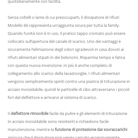
quotidianamente con facilità.
Senza coltelli o lame di cui preoccuparti, il dissipatore di rifiuti
Modello 66 rappresenta un’aggiunta sicura per tutta la family.
Quando l’unità non è in uso, il pratico tappo cromato può essere
collocato sull’apertura del canale di scarico. Uno dei vantaggi è
sicuramente l’elimiazione degli odori sgradevoli in casa dovuti ai
rifiuti alimentari stipati in dei bidoncini. Risparmia tempo e fatica
con questa nuova invenzione. In più è anche completo di
collegamento allo scarico della lavastoviglie. I rifiuti alimentari
vengono semplicemente spinti contro una piastra di triturazione in
acciaio inossidabile, quindi le particelle di cibo attraversano i piccoli
fori del deflettore e arrivano al sistema di scarico.
Il
deflettore rimovibile
facile da pulire e gli elementi di triturazione
in acciaio inossidabile sono resistenti e richiedono facile
manutenzione, mentre la
funzione di protezione dai sovraccarichi
assicura che il dissipatore non venga caricato eccessivamente.