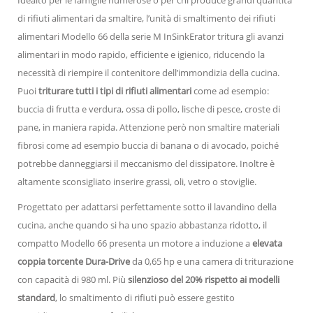
di rifiuti alimentari da smaltire, l’unità di smaltimento dei rifiuti
alimentari Modello 66 della serie M InSinkErator tritura gli avanzi
alimentari in modo rapido, efficiente e igienico, riducendo la
necessità di riempire il contenitore dell’immondizia della cucina.
Puoi
triturare tutti i tipi di rifiuti alimentari
come ad esempio:
buccia di frutta e verdura, ossa di pollo, lische di pesce, croste di
pane, in maniera rapida. Attenzione però non smaltire materiali
fibrosi come ad esempio buccia di banana o di avocado, poiché
potrebbe danneggiarsi il meccanismo del dissipatore. Inoltre è
altamente sconsigliato inserire grassi, oli, vetro o stoviglie.
Progettato per adattarsi perfettamente sotto il lavandino della
cucina, anche quando si ha uno spazio abbastanza ridotto, il
compatto Modello 66 presenta un motore a induzione a
elevata
coppia torcente Dura-Drive
da 0,65 hp e una camera di triturazione
con capacità di 980 ml. Più
silenzioso del 20% rispetto ai modelli
standard
, lo smaltimento di rifiuti può essere gestito