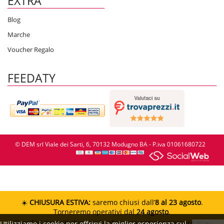
EXTRA
Blog
Marche
Voucher Regalo
FEEDATY
© DEM srl Viale dei Sarti, 6, 70132 Modugno BA - P.iva 01061680722
☀️
CHIUSURA ESTIVA:
saremo chiusi dall’
8 al 23 agosto
.
Torneremo operativi dal
24 agosto
.
Gli ordini ricevuti durante la chiusura potranno essere evasi
Utilizziamo i cookie per offrirvi la miglior esperienza sul