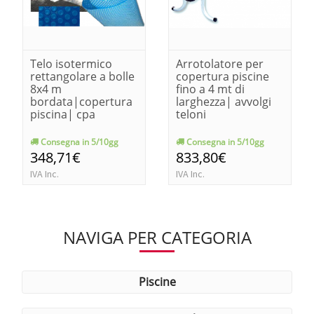
Telo isotermico
Arrotolatore per
rettangolare a bolle
copertura piscine
8x4 m
fino a 4 mt di
bordata|copertura
larghezza| avvolgi
piscina| cpa
teloni
Consegna in 5/10gg
Consegna in 5/10gg
348,71€
833,80€
IVA Inc.
IVA Inc.
NAVIGA PER CATEGORIA
piscine