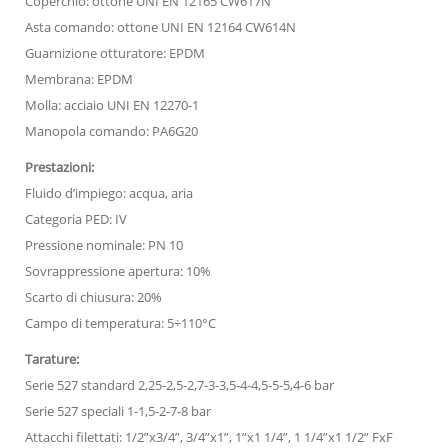
Coperchio: ottone UNI EN 12165 CW617N
Asta comando: ottone UNI EN 12164 CW614N
Guarnizione otturatore: EPDM
Membrana: EPDM
Molla: acciaio UNI EN 12270-1
Manopola comando: PA6G20
Prestazioni:
Fluido d’impiego: acqua, aria
Categoria PED: IV
Pressione nominale: PN 10
Sovrappressione apertura: 10%
Scarto di chiusura: 20%
Campo di temperatura: 5÷110°C
Tarature:
Serie 527 standard 2,25-2,5-2,7-3-3,5-4-4,5-5-5,4-6 bar
Serie 527 speciali 1-1,5-2-7-8 bar
Attacchi filettati: 1/2”x3/4”, 3/4”x1”, 1”x1 1/4”, 1 1/4”x1 1/2” FxF