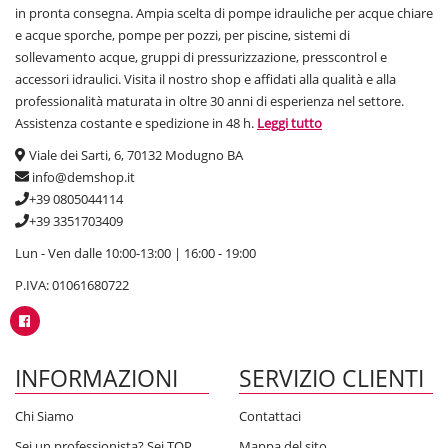
in pronta consegna. Ampia scelta di pompe idrauliche per acque chiare
e acque sporche, pompe per pozzi, per piscine, sistemi di
sollevamento acque, gruppi di pressurizzazione, presscontrol e
accessori idraulici. Visita il nostro shop e affidati alla qualità e alla
professionalità maturata in oltre 30 anni di esperienza nel settore.
Assistenza costante e spedizione in 48 h.
Leggi tutto
Viale dei Sarti, 6, 70132 Modugno BA
info@demshop.it
+39 0805044114
+39 3351703409
Lun - Ven dalle 10:00-13:00 | 16:00 - 19:00
P.IVA: 01061680722
INFORMAZIONI
SERVIZIO CLIENTI
Chi Siamo
Contattaci
Sei un professionista? Sei TOP
Mappa del sito