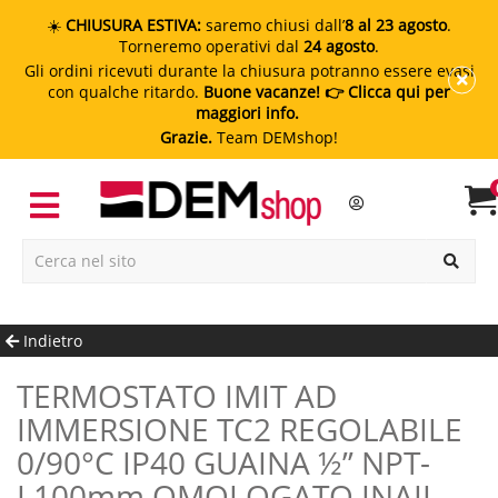
☀️
CHIUSURA ESTIVA:
saremo chiusi dall’
8 al 23 agosto
.
Torneremo operativi dal
24 agosto
.
Gli ordini ricevuti durante la chiusura potranno essere evasi
con qualche ritardo.
Buone vacanze!
👉 Clicca qui per
maggiori info.
Grazie.
Team DEMshop!
Indietro
TERMOSTATO IMIT AD
IMMERSIONE TC2 REGOLABILE
0/90°C IP40 GUAINA ½” NPT-
L100mm OMOLOGATO INAIL