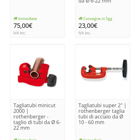
da Ø 6-22 mm
Immediata
Consegna in 5gg
75,00€
23,00€
IVA Inc.
IVA Inc.
Tagliatubi minicut
Tagliatubi super 2" |
2000 |
rothenberger taglia
rothenberger -
tubi di acciaio da Ø
taglio di tubi da Ø 6-
10 - 60 mm
22 mm