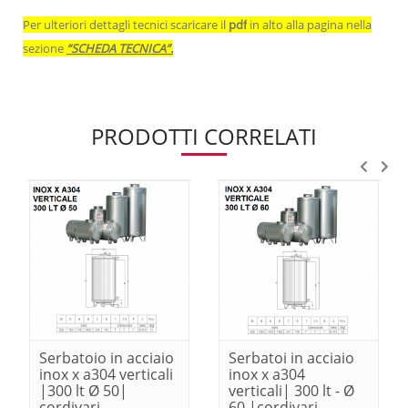
Per ulteriori dettagli tecnici scaricare il
pdf
in alto alla pagina nella
sezione
“SCHEDA TECNICA”.
PRODOTTI CORRELATI
Serbatoio in acciaio
Serbatoi in acciaio
inox x a304 verticali
inox x a304
|300 lt Ø 50|
verticali| 300 lt - Ø
cordivari
60 |cordivari