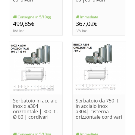
Consegna in 5/10gg
Immediata
499,85€
367,02€
IVA Inc.
IVA Inc.
Serbatoio in acciaio
Serbatoio da 750 lt
inox x a304
in acciaio inox
orizzontale | 300 lt -
a304| cisterna
Ø 60 | cordivari
orizzontale cordivari
Consegna in 5/10gg
Immediata