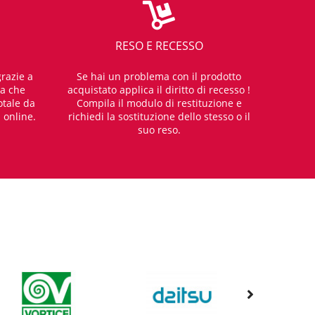
RESO E RECESSO
razie a
Se hai un problema con il prodotto
za che
acquistato applica il diritto di recesso !
otale da
Compila il modulo di restituzione e
i online.
richiedi la sostituzione dello stesso o il
suo reso.