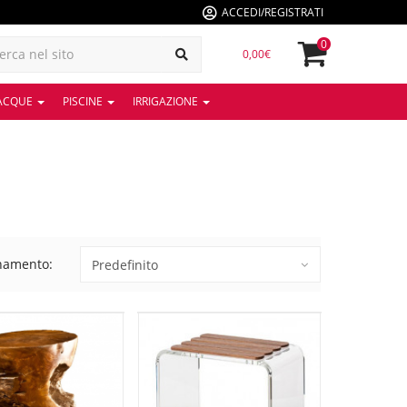
ACCEDI/REGISTRATI
0
0,00€
 ACQUE
PISCINE
IRRIGAZIONE
namento: