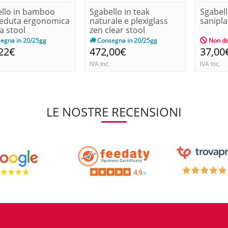
llo in bamboo
Sgabello in teak
Sgabell
seduta ergonomica
naturale e plexiglass
sanipla
a stool
zen clear stool
egna in 20/25gg
Consegna in 20/25gg
Non di
22€
472,00€
37,00
IVA Inc.
IVA Inc.
LE NOSTRE RECENSIONI