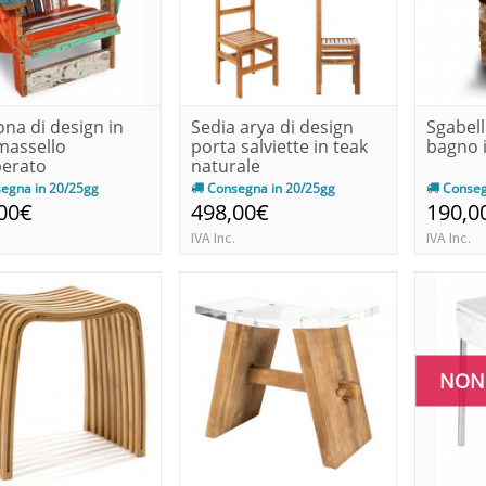
ona di design in
Sedia arya di design
Sgabell
massello
porta salviette in teak
bagno 
perato
naturale
egna in 20/25gg
Consegna in 20/25gg
Conseg
00€
498,00€
190,0
IVA Inc.
IVA Inc.
NON 