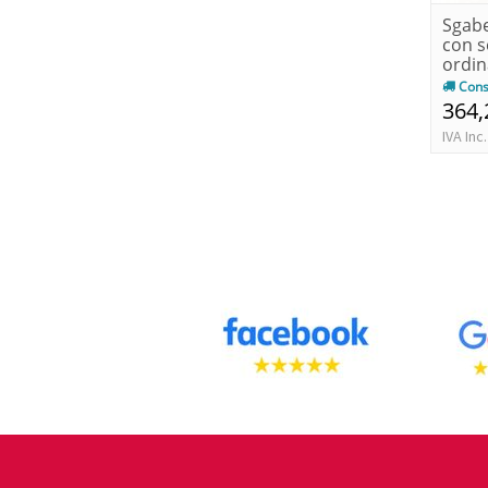
Sgabe
con 
ordin
Cons
364,
IVA Inc.