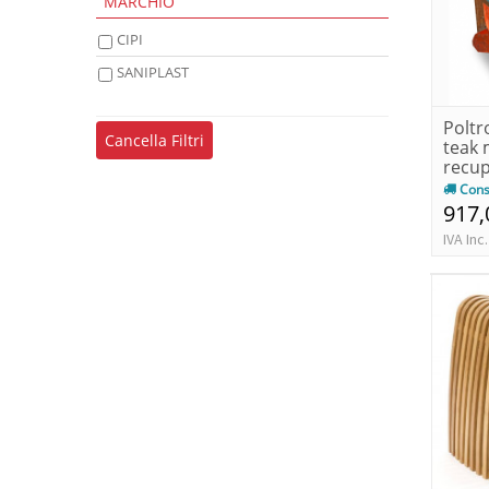
MARCHIO
CIPI
SANIPLAST
Poltr
Cancella Filtri
teak 
recu
Cons
917,
IVA Inc.