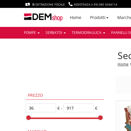
SI
DETRAZIONE FISCALE
ASSISTENZA (+39) 080 5044114
March
Home
Prodotti
POMPE
SERBATOI
TERMOIDRAULICA
PANNELLI S
s
Home
PREZZO
€ -
€