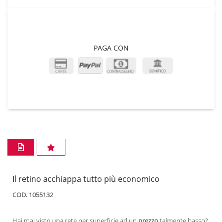
PAGA CON
Il retino acchiappa tutto più economico
COD. 1055132
Hai mai visto una rete per superficie ad un
prezzo
talmente basso?