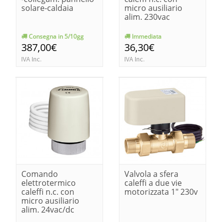
solare-caldaia
micro ausiliario
alim. 230vac
Consegna in 5/10gg
Immediata
387,00€
36,30€
IVA Inc.
IVA Inc.
Comando
Valvola a sfera
elettrotermico
caleffi a due vie
caleffi n.c. con
motorizzata 1" 230v
micro ausiliario
alim. 24vac/dc