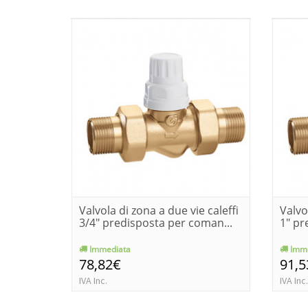
Valvola di zona a due vie caleffi
Valvo
3/4" predisposta per coman...
1" pr
Immediata
Imme
78,82€
91,5
IVA Inc.
IVA Inc.