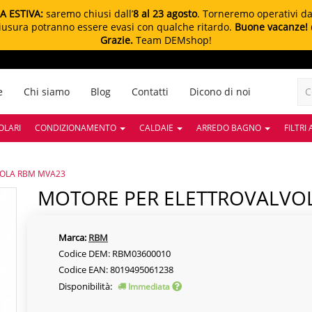
A ESTIVA:
saremo chiusi dall’
8 al 23 agosto
. Torneremo operativi d
chiusura potranno essere evasi con qualche ritardo.
Buone vacanze!
Grazie.
Team DEMshop!
e
Chi siamo
Blog
Contatti
Dicono di noi
OLARI
CONDIZIONAMENTO
CALDAIE
ARREDO BAGNO
FILTRI
VOLA RBM MVA23
MOTORE PER ELETTROVALVO
Marca:
RBM
Codice DEM: RBM03600010
Codice EAN: 8019495061238
Disponibilità:
Immediata