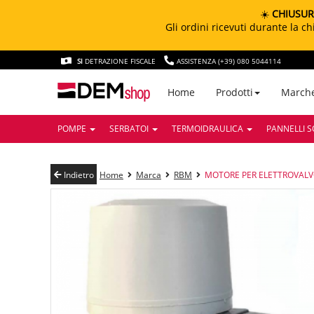
☀️
CHIUSUR
Gli ordini ricevuti durante la 
SI
DETRAZIONE FISCALE
ASSISTENZA (+39) 080 5044114
March
Home
Prodotti
POMPE
SERBATOI
TERMOIDRAULICA
PANNELLI S
Indietro
Home
Marca
RBM
MOTORE PER ELETTROVAL