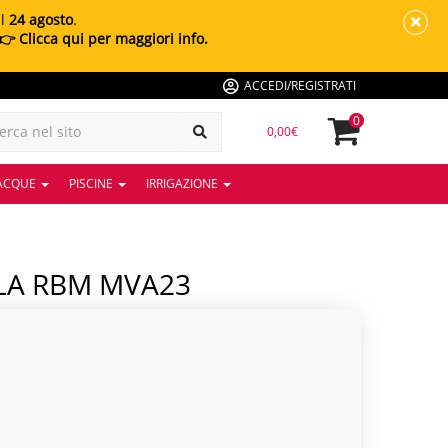
al
24 agosto
.
👉 Clicca qui per maggiori info.
ACCEDI/REGISTRATI
0
0,00€
 ACQUE
PISCINE
IRRIGAZIONE
LA RBM MVA23