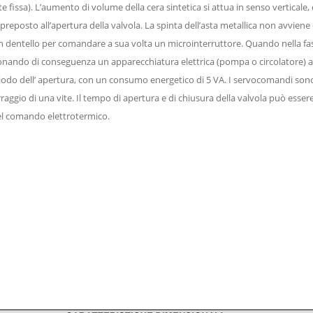
 fissa). L’aumento di volume della cera sintetica si attua in senso verticale, 
 preposto all’apertura della valvola. La spinta dell’asta metallica non avvien
 dentello per comandare a sua volta un microinterruttore. Quando nella fase d
 azionando di conseguenza un apparecchiatura elettrica (pompa o circolatore) a
eriodo dell’ apertura, con un consumo energetico di 5 VA. I servocomandi sono 
ggio di una vite. Il tempo di apertura e di chiusura della valvola può essere 
del comando elettrotermico.