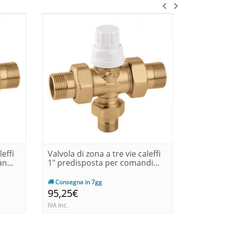
leffi
Valvola di zona a tre vie caleffi
Valvola 
n...
1" predisposta per comandi...
motoriz
Consegna in 7gg
Consegn
95,25€
148,8
IVA Inc.
IVA Inc.