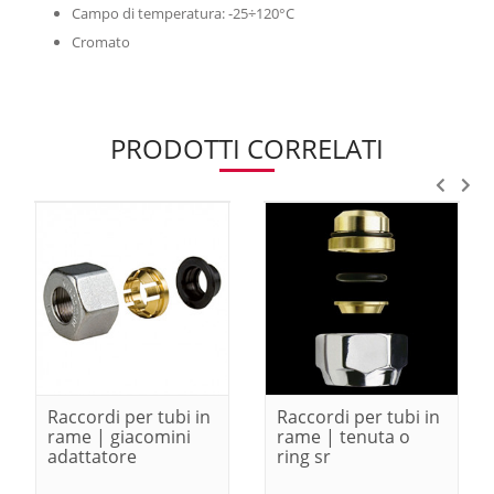
Campo di temperatura: -25÷120°C
Cromato
PRODOTTI CORRELATI
Raccordi per tubi in
Raccordi per tubi in
rame | giacomini
rame | tenuta o
adattatore
ring sr