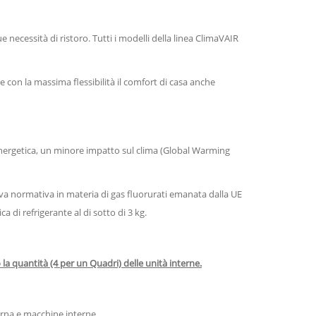
necessità di ristoro. Tutti i modelli della linea ClimaVAIR
 con la massima flessibilità il comfort di casa anche
 energetica, un minore impatto sul clima (Global Warming
nuova normativa in materia di gas fluorurati emanata dalla UE
a di refrigerante al di sotto di 3 kg.
a quantità (4 per un Quadri) delle unità interne.
terna e macchine interne.