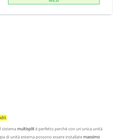
MESI
dri.
il sistema
multisplit
è perfetto perché con un'unica unità
ogia di unità esterna possono essere installate
massimo