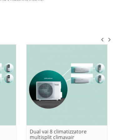
Dual vai 8 climatizzatore
Trial va
multisplit climavair
multispl