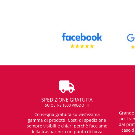
SPEDIZIONE GRATUITA
SU OLTRE 1000 PRODOTTI
Grande e
Consegna gratuita su vastissima
post ven
gamma di prodotti. Costi di spedizione
dal prim
sempre visibili e chiari perchè facciamo
caso d
della trasparenza un punto di forza.