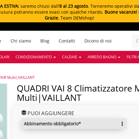
A ESTIVA:
saremo chiusi dall’
8 al 23 agosto
. Torneremo operativi d
chiusura potranno essere evasi con qualche ritardo.
Buone vacanze!
Grazie.
Team DEMshop!
e
Chi siamo
Blog
Contatti
Dicono di noi
OLARI
CONDIZIONAMENTO
CALDAIE
ARREDO BAGNO
FILTRI
aVAIR Multi|VAILLANT
QUADRI VAI 8 Climatizzatore Multisplit ClimaVAIR
Multi|VAILLANT
PUOI AGGIUNGERE
abbinamento obbligatorio*