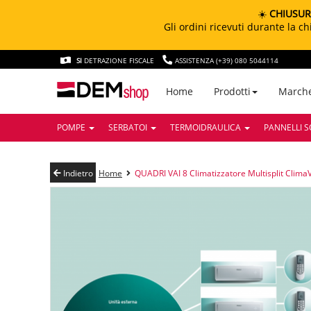
☀️
CHIUSUR
Gli ordini ricevuti durante la 
SI
DETRAZIONE FISCALE
ASSISTENZA (+39) 080 5044114
March
Home
Prodotti
POMPE
SERBATOI
TERMOIDRAULICA
PANNELLI S
Indietro
Home
QUADRI VAI 8 Climatizzatore Multisplit Clim