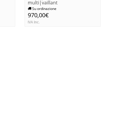
multi|vaillant
multi|va
Su ordinazione
Su ordi
970,00€
1.316,
IVA Inc.
IVA Inc.