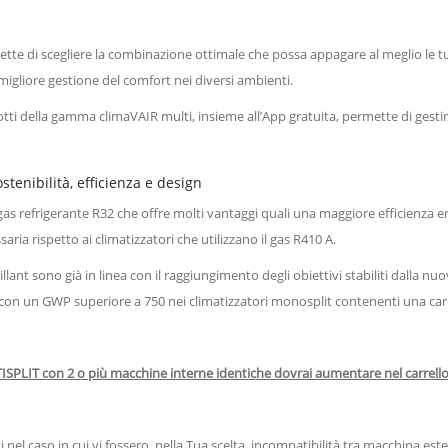
tte di scegliere la combinazione ottimale che possa appagare al meglio le tue 
igliore gestione del comfort nei diversi ambienti.
tti della gamma climaVAIR multi, insieme all’App gratuita, permette di gestire
stenibilità, efficienza e design
 gas refrigerante R32 che offre molti vantaggi quali una maggiore efficienza
ria rispetto ai climatizzatori che utilizzano il gas R410 A.
aillant sono già in linea con il raggiungimento degli obiettivi stabiliti dalla 
nti con un GWP superiore a 750 nei climatizzatori monosplit contenenti una caric
ISPLIT con 2 o più macchine interne identiche dovrai aumentare nel carrello l
i nel caso in cui vi fossero, nella Tua scelta, incompatibilità tra macchina es