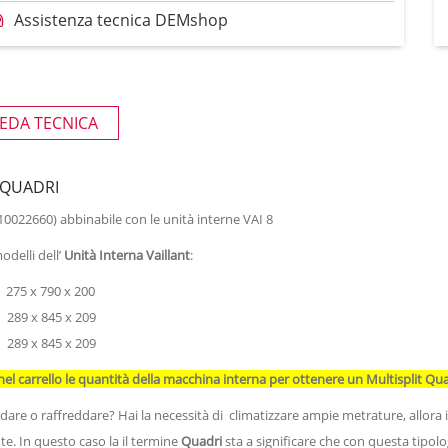
Assistenza tecnica DEMshop
EDA TECNICA
0 QUADRI
0022660) abbinabile con le unità interne VAI 8
delli dell’
Unità Interna Vaillant
:
275 x 790 x 200
289 x 845 x 209
289 x 845 x 209
nel carrello le quantità della macchina interna per ottenere un Multisplit Qua
are o raffreddare? Hai la necessità di climatizzare ampie metrature, allora 
te. In questo caso la il termine
Quadri
sta a significare che con questa tipol