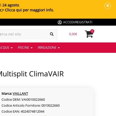
al
24 agosto
.
👉 Clicca qui per maggiori info.
ACCEDI/REGISTRATI
0
0,00€
 ACQUE
PISCINE
IRRIGAZIONE
Marca:
VAILLANT
Codice DEM: VAI0010022660
Codice Articolo Fornitore: 0010022660
Codice EAN: 4024074812044