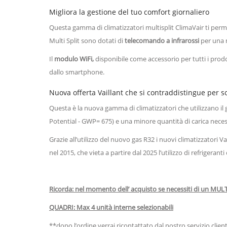
Migliora la gestione del tuo comfort giornaliero
Questa gamma di climatizzatori multisplit ClimaVair ti perme
Multi Split sono dotati di
telecomando a infrarossi
per una m
Il
modulo WiFi,
disponibile come accessorio per tutti i prodo
dallo smartphone.
Nuova offerta Vaillant che si contraddistingue per so
Questa è la nuova gamma di climatizzatori che utilizzano il
Potential - GWP= 675) e una minore quantità di carica necessa
Grazie all’utilizzo del nuovo gas R32 i nuovi climatizzatori V
nel 2015, che vieta a partire dal 2025 l’utilizzo di refrigera
Ricorda: nel momento dell’ acquisto se necessiti di un MULT
QUADRI: Max 4 unità interne selezionabili
**dopo l’ordine verrai ricontattato dal nostro servizio client