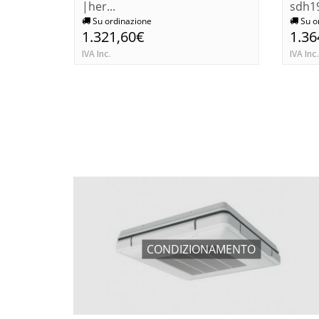
|her...
sdh19
Su ordinazione
Su o
1.321,60€
1.36
IVA Inc.
IVA Inc.
CONDIZIONAMENTO