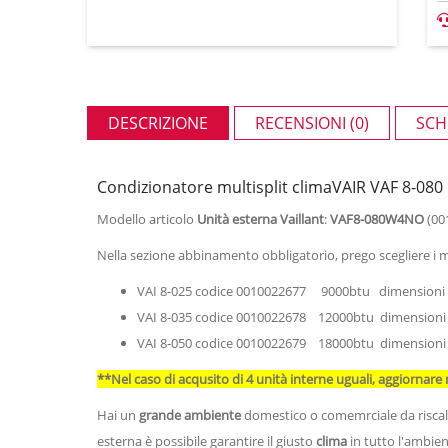
DESCRIZIONE
RECENSIONI (0)
SCH
Condizionatore multisplit climaVAIR VAF 8-08
Modello articolo
Unità esterna Vaillant
:
VAF8-080W4NO
(001
Nella sezione abbinamento obbligatorio, prego scegliere i mo
VAI 8-025 codice 0010022677 9000btu dimensioni 
VAI 8-035 codice 0010022678 12000btu dimensioni 
VAI 8-050 codice 0010022679 18000btu dimensioni 
**Nel caso di acqusito di 4 unità interne uguali, aggiornare 
Hai un
grande ambiente
domestico o comemrciale da riscald
esterna è possibile garantire il giusto
clima
in tutto l'ambien