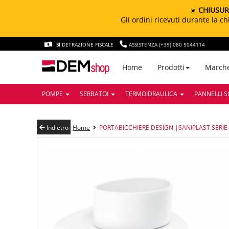
☀️
CHIUSUR
Gli ordini ricevuti durante la 
SI
DETRAZIONE FISCALE
ASSISTENZA (+39) 080 5044114
March
Home
Prodotti
POMPE
SERBATOI
TERMOIDRAULICA
PANNELLI S
Indietro
Home
PORTABICCHIERE DESIGN |SANIPLAST SERIE