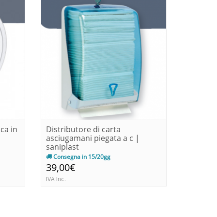
ica in
Distributore di carta
Distribu
asciugamani piegata a c |
asciuga
saniplast
saniplas
Consegna in 15/20gg
Immedia
39,00€
78,00€
IVA Inc.
IVA Inc.