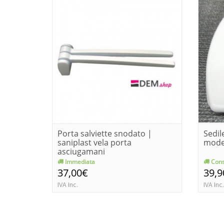
Porta salviette snodato |
Sedil
saniplast vela porta
model
asciugamani
Immediata
Cons
37,00€
39,9
IVA Inc.
IVA Inc.