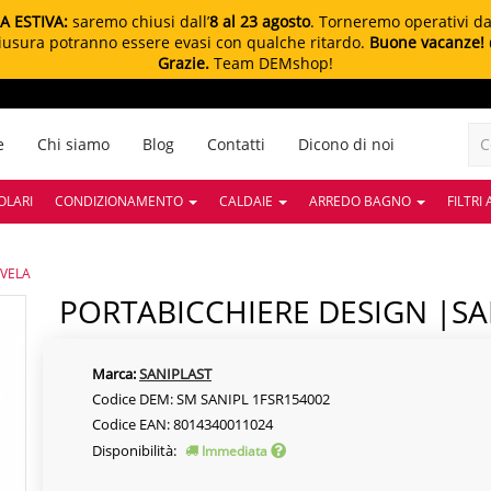
A ESTIVA:
saremo chiusi dall’
8 al 23 agosto
. Torneremo operativi d
chiusura potranno essere evasi con qualche ritardo.
Buone vacanze!
Grazie.
Team DEMshop!
e
Chi siamo
Blog
Contatti
Dicono di noi
OLARI
CONDIZIONAMENTO
CALDAIE
ARREDO BAGNO
FILTRI
 VELA
PORTABICCHIERE DESIGN |SA
Marca:
SANIPLAST
Codice DEM: SM SANIPL 1FSR154002
Codice EAN: 8014340011024
Disponibilità:
Immediata