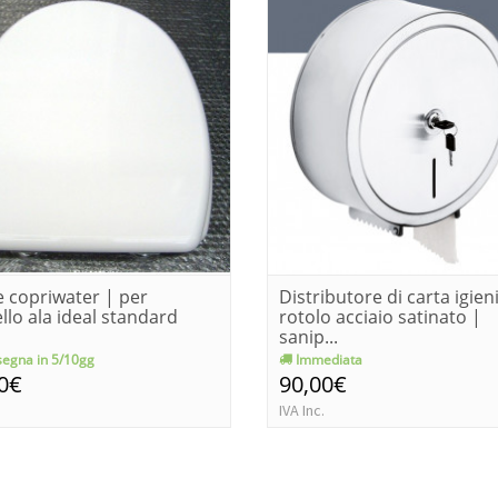
e copriwater | per
Distributore di carta igien
lo ala ideal standard
rotolo acciaio satinato |
sanip...
egna in 5/10gg
Immediata
0€
90,00€
IVA Inc.