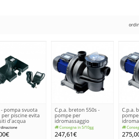
ordi
. - pompa svuota
C.p.a. breton 550s -
C.p.a. 
i per piscine evita
pompe per
pompe
iti d'acqua
idromassaggio
idroma
rdinazione
Consegna in 5/10gg
Conseg
00€
247,61€
275,0