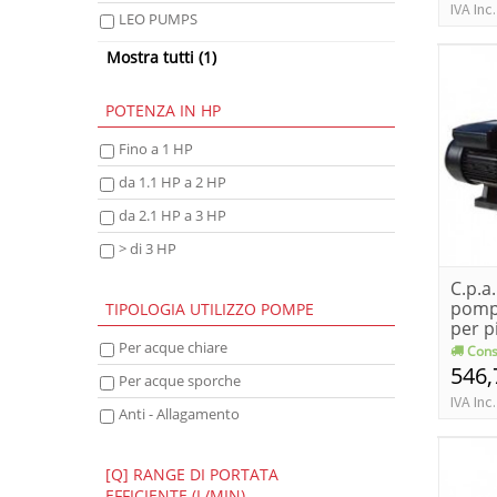
IVA Inc.
LEO PUMPS
PEDROLLO
Mostra tutti (1)
POTENZA IN HP
Fino a 1 HP
da 1.1 HP a 2 HP
da 2.1 HP a 3 HP
> di 3 HP
C.p.a
pompa
TIPOLOGIA UTILIZZO POMPE
per p
Per acque chiare
Cons
546,
Per acque sporche
IVA Inc.
Anti - Allagamento
[Q] RANGE DI PORTATA
EFFICIENTE (L/MIN)