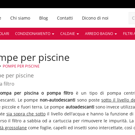
e
Chi siamo
Blog
Contatti
Dicono di noi
OLARI
CONDIZIONAMENTO
CALDAIE
ARREDO BAGNO
FILTRI
ompe per piscine
POMPE PER PISCINE
e per piscine
 filtro
mpa per piscina o pompa filtro
è un tipo di pompa centri
descanti. Le pompe
non-autodescanti
sono poste
sotto il livello 
e piccole e fuori terra. Le pompe
autoadescanti
sono invece utilizz
late
sia sopra che sotto
il livello dell'acqua e hanno la funzione d
erso il filtro a sabbia od a cartuccia per rimuovere le impurità. La
tà grossolane
come foglie, capelli ed insetti sono intercettate, c