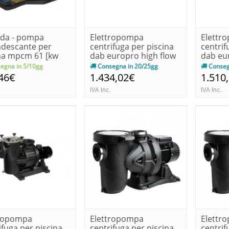
eda - pompa
Elettropompa
Elettr
adescante per
centrifuga per piscina
centrif
na mpcm 61 [kw
dab europro high flow
dab eu
2 hp]...
350t kw...
400t kw
egna in 5/10gg
Consegna in 20/25gg
Conseg
46€
1.434,02€
1.510
IVA Inc.
IVA Inc.
tropompa
Elettropompa
Elettr
ifuga per piscina
centrifuga per piscina
centrif