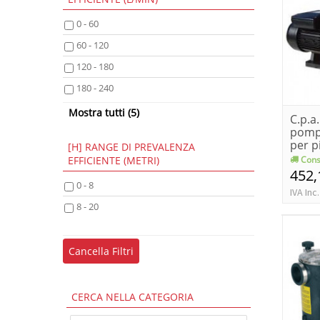
0 - 60
60 - 120
120 - 180
180 - 240
240 - 320
Mostra tutti (5)
C.p.a
pompa
320 - 400
per p
[H] RANGE DI PREVALENZA
400 - 500
Cons
EFFICIENTE (METRI)
452,
500 - 600
0 - 8
IVA Inc.
Oltre 600
8 - 20
Cancella Filtri
CERCA NELLA CATEGORIA