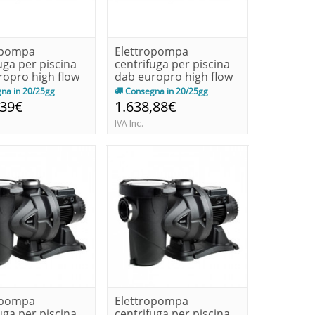
opompa
Elettropompa
uga per piscina
centrifuga per piscina
ropro high flow
dab europro high flow
...
550t kw...
na in 20/25gg
Consegna in 20/25gg
,39€
1.638,88€
IVA Inc.
opompa
Elettropompa
uga per piscina
centrifuga per piscina