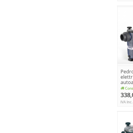
Pedro
elet
auto
pisci
Cons
[k...
338,
IVA Inc.