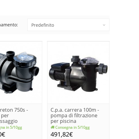
namento:
breton 750s -
C.p.a. carrera 100m -
 per
pompa di filtrazione
ssaggio
per piscina
na in 5/10gg
Consegna in 5/10gg
0€
491,82€