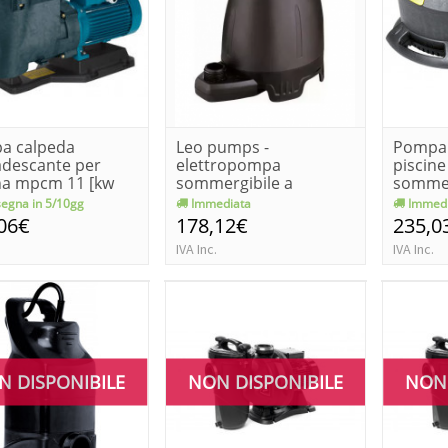
a calpeda
Leo pumps -
Pompa 
adescante per
elettropompa
piscin
na mpcm 11 [kw
sommergibile a
sommer
 0.5 hp...
batteria lks200p
eurocov
egna in 5/10gg
Immediata
Immedi
06€
178,12€
235,0
IVA Inc.
IVA Inc.
N DISPONIBILE
NON DISPONIBILE
NON 