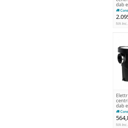
dab e
750t k
Cons
2.09
IVA Inc.
Elet
centr
dab 
ie2 kw
Cons
564,
IVA Inc.