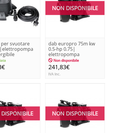
NON DISPONIBILE
per svuotare
dab europro 75m kw
e|elettropompa
0.5-hp 0.75|
gibile
elettropompa
er da...
centrifuga per pisc...
ata
Non disponibile
3€
241,83€
IVA Inc.
DISPONIBILE
NON DISPONIBILE