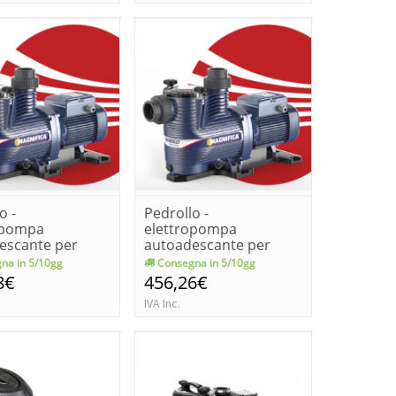
o -
Pedrollo -
opompa
elettropompa
escante per
autoadescante per
a magnifica 3m
piscina magnifica 4m
na in 5/10gg
Consegna in 5/10gg
[k...
8€
456,26€
IVA Inc.