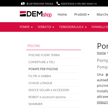
SI
DETRAZIONE FISCALE
ASSISTENZA (+39) 080 5044114
March
Home
Prodotti
POMPE
SERBATOI
TERMOIDRAULICA
PANNELLI S
p
PISCINE
Home
PISCINE FUORI TERRA
Pomp
COPERTURE e TELI
Pompa
POMPE PER PISCINE
Una
po
FILTRI A SABBIA
autoa
CHAISE LONGUE
piscin
DOCCE SOLARI e ACCESSORI
instal
attrav
ROBOT e accessori piscina
impuri
SKIMMER