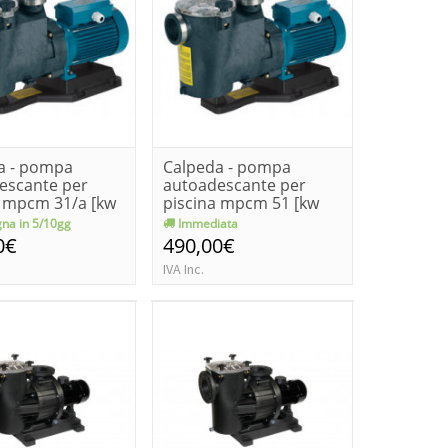
a - pompa
Calpeda - pompa
escante per
autoadescante per
a mpcm 31/a [kw
piscina mpcm 51 [kw
...
1.1 - 1.5 h...
na in 5/10gg
Immediata
0€
490,00€
IVA Inc.