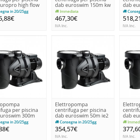
uropro high flow
dab euroswim 150m kw
dab eu
w...
1.1-hp 1...
ie2 kw 1
egna in 20/25gg
Immediata
Conseg
5,88€
467,30€
518,2
IVA Inc.
IVA Inc.
tropompa
Elettropompa
Elettr
ifuga per piscina
centrifuga per piscina
centrif
euroswim 300m
dab euroswim 50m ie2
dab eu
 1.8-...
kw 0.55-...
kw 0.75-
egna in 20/25gg
Consegna in 20/25gg
Immedi
88€
354,57€
377,6
IVA Inc.
IVA Inc.