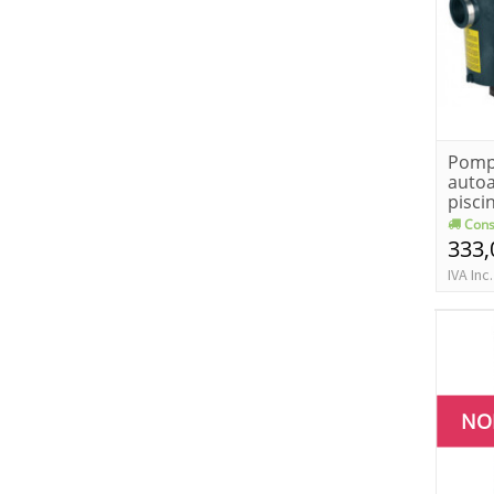
Pomp
auto
pisci
0.37 -
Cons
333,
IVA Inc.
NO