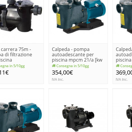
. carrera 75m -
Calpeda - pompa
Calped
 di filtrazione
autoadescante per
autoad
iscina
piscina mpcm 21/a [kw
piscin
0.55 - 0....
0.75 - 1 
egna in 5/10gg
Consegna in 5/10gg
Conseg
11€
354,00€
369,0
IVA Inc.
IVA Inc.