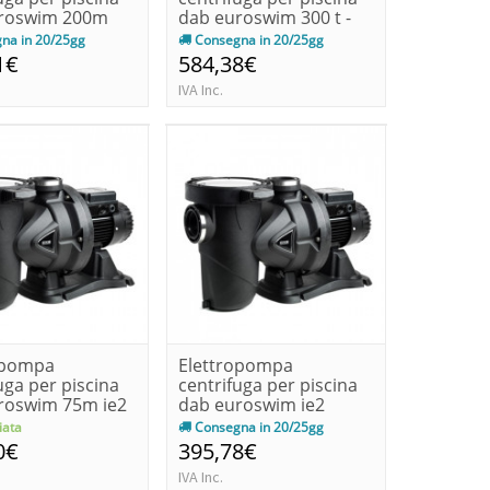
roswim 200m
dab euroswim 300 t -
.4-...
ie3 kw 2...
na in 20/25gg
Consegna in 20/25gg
1€
584,38€
IVA Inc.
opompa
Elettropompa
uga per piscina
centrifuga per piscina
roswim 75m ie2
dab euroswim ie2
...
100m kw 0.55...
ata
Consegna in 20/25gg
0€
395,78€
IVA Inc.