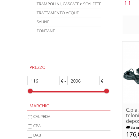
[..]
TRAMPOLINI, CASCATE e SCALETTE
TRATTAMENTO ACQUE
SAUNE
FONTANE
PREZZO
€ -
€
MARCHIO
C.p.a
telon
CALPEDA
depos
CPA
Su o
176,
DAB