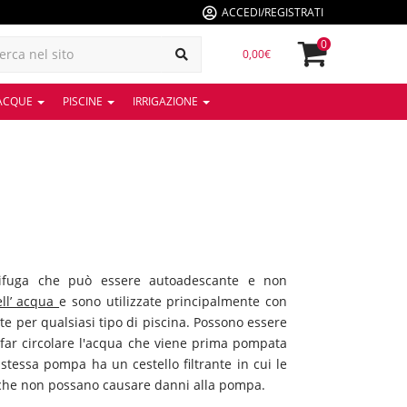
ACCEDI/REGISTRATI
0
0,00€
 ACQUE
PISCINE
IRRIGAZIONE
fuga che può essere autoadescante e non
dell’ acqua
e sono utilizzate principalmente con
ate per qualsiasi tipo di piscina. Possono essere
i far circolare l'acqua che viene prima pompata
 stessa pompa ha un cestello filtrante in cui le
osì che non possano causare danni alla pompa.