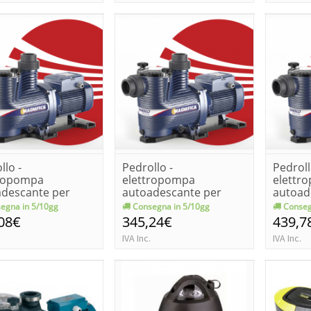
llo -
Pedrollo -
Pedroll
tropompa
elettropompa
elettr
adescante per
autoadescante per
autoad
na magnifica 1m
piscina magnifica 2m
piscin
egna in 5/10gg
Consegna in 5/10gg
Conseg
[k...
[k...
08€
345,24€
439,7
IVA Inc.
IVA Inc.