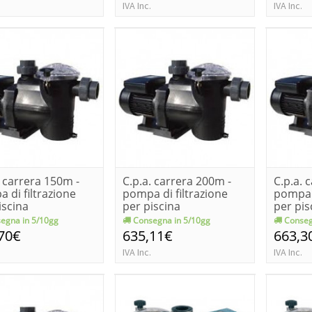
IVA Inc.
IVA Inc.
. carrera 150m -
C.p.a. carrera 200m -
C.p.a. 
 di filtrazione
pompa di filtrazione
pompa d
iscina
per piscina
per pis
egna in 5/10gg
Consegna in 5/10gg
Conseg
70€
635,11€
663,3
IVA Inc.
IVA Inc.