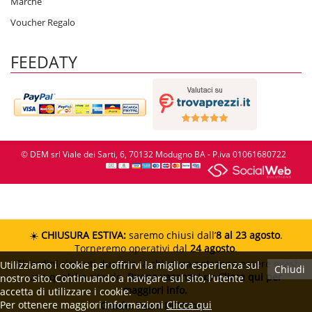
Marche
Voucher Regalo
FEEDATY
© DEM srl Viale dei Sarti, 6, 70132 Modugno BA - P.iva 01061680722
☀️
CHIUSURA ESTIVA:
saremo chiusi dall’
8 al 23 agosto
.
Torneremo operativi dal
24 agosto
.
Gli ordini ricevuti durante la chiusura potranno essere evasi
Utilizziamo i cookie per offrirvi la miglior esperienza sul
Chiudi
con qualche ritardo.
Buone vacanze!
👉 Clicca qui per
nostro sito. Continuando a navigare sul sito, l'utente
maggiori info.
accetta di utilizzare i cookie.
Per ottenere maggiori informazioni
Clicca qui
Grazie.
Team DEMshop!