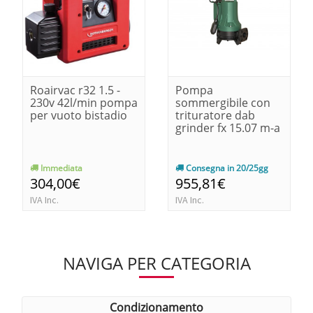
Roairvac r32 1.5 -
Pompa
230v 42l/min pompa
sommergibile con
per vuoto bistadio
trituratore dab
grinder fx 15.07 m-a
Immediata
Consegna in 20/25gg
304,00€
955,81€
IVA Inc.
IVA Inc.
NAVIGA PER CATEGORIA
condizionamento