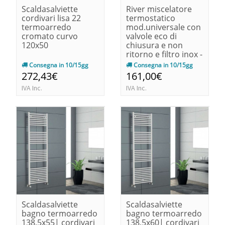
Scaldasalviette
River miscelatore
cordivari lisa 22
termostatico
termoarredo
mod.universale con
cromato curvo
valvole eco di
120x50
chiusura e non
ritorno e filtro inox -
1" m
Consegna in 10/15gg
Consegna in 10/15gg
272,43€
161,00€
IVA Inc.
IVA Inc.
Scaldasalviette
Scaldasalviette
bagno termoarredo
bagno termoarredo
138,5x55| cordivari
138,5x60| cordivari