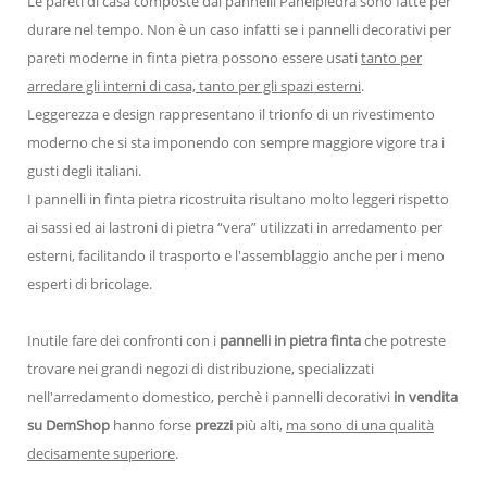
Le pareti di casa composte dai pannelli Panelpiedra sono fatte per
durare nel tempo. Non è un caso infatti se i pannelli decorativi per
pareti moderne in finta pietra possono essere usati
tanto per
arredare gli interni di casa, tanto per gli spazi esterni
.
Leggerezza e design rappresentano il trionfo di un rivestimento
moderno che si sta imponendo con sempre maggiore vigore tra i
gusti degli italiani.
I pannelli in finta pietra ricostruita risultano molto leggeri rispetto
ai sassi ed ai lastroni di pietra “vera” utilizzati in arredamento per
esterni, facilitando il trasporto e l'assemblaggio anche per i meno
esperti di bricolage.
Inutile fare dei confronti con i
pannelli in pietra finta
che potreste
trovare nei grandi negozi di distribuzione, specializzati
nell'arredamento domestico, perchè i pannelli decorativi
in vendita
su DemShop
hanno forse
prezzi
più alti,
ma sono di una qualità
decisamente superiore
.