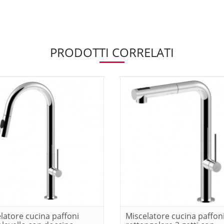
PRODOTTI CORRELATI
latore cucina paffoni
Miscelatore cucina paffon