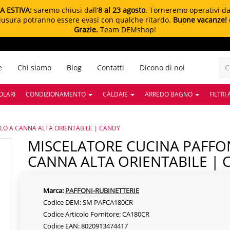
A ESTIVA:
saremo chiusi dall’
8 al 23 agosto
. Torneremo operativi d
chiusura potranno essere evasi con qualche ritardo.
Buone vacanze!
Grazie.
Team DEMshop!
e
Chi siamo
Blog
Contatti
Dicono di noi
OLARI
CONDIZIONAMENTO
CALDAIE
ARREDO BAGNO
FILTRI
LO A CANNA ALTA ORIENTABILE | CANDY
MISCELATORE CUCINA PAFFONI MONOLAVELLO A
CANNA ALTA ORIENTABILE | 
Marca:
PAFFONI-RUBINETTERIE
Codice DEM: SM PAFCA180CR
Codice Articolo Fornitore: CA180CR
Codice EAN: 8020913474417