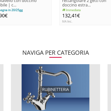
lavello con doccino
rettangolare 2 getti con
bile | c...
doccino estra...
egna in 20/25gg
Immediata
,90€
132,41€
IVA Inc.
NAVIGA PER CATEGORIA
RUBINETTERIA