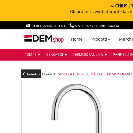
☀️
CHIUSUR
Gli ordini ricevuti durante la 
SI
DETRAZIONE FISCALE
ASSISTENZA (+39) 080 5044114
March
Home
Prodotti
POMPE
SERBATOI
TERMOIDRAULICA
PANNELLI S
Indietro
Home
MISCELATORE CUCINA PAFFONI MONOLAVEL