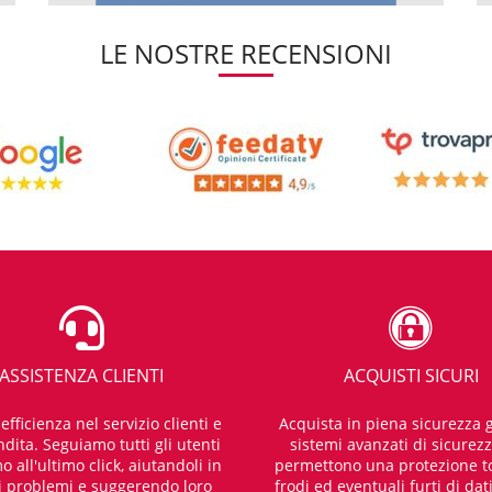
LE NOSTRE RECENSIONI
ASSISTENZA CLIENTI
ACQUISTI SICURI
fficienza nel servizio clienti e
Acquista in piena sicurezza g
dita. Seguiamo tutti gli utenti
sistemi avanzati di sicurez
o all'ultimo click, aiutandoli in
permettono una protezione t
i problemi e suggerendo loro
frodi ed eventuali furti di dat