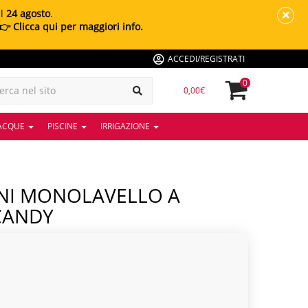
al
24 agosto
.
👉 Clicca qui per maggiori info.
ACCEDI/REGISTRATI
0
0,00€
 ACQUE
PISCINE
IRRIGAZIONE
CANDY