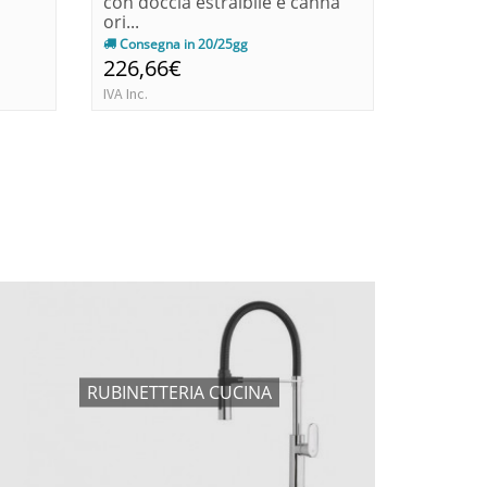
con doccia estraibile e canna
ombrell
ori...
Consegna in 20/25gg
Immedia
226,66€
60,00€
IVA Inc.
IVA Inc.
RUBINETTERIA CUCINA