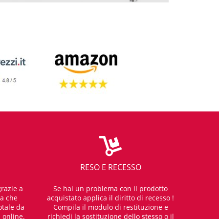
RESO E RECESSO
razie a
Se hai un problema con il prodotto
za che
acquistato applica il diritto di recesso !
otale da
Compila il modulo di restituzione e
i online.
richiedi la sostituzione dello stesso o il