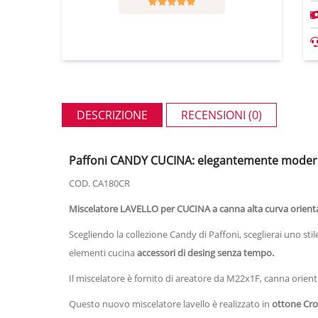
DESCRIZIONE
RECENSIONI (0)
Paffoni CANDY CUCINA: elegantemente modern
COD. CA180CR
Miscelatore LAVELLO per CUCINA a canna alta curva orienta
Scegliendo la collezione Candy di Paffoni, sceglierai u
no sti
elementi cucina
accessori di desing senza tempo.
Il miscelatore è fornito di areatore da M22x1F, canna orientabi
Questo nuovo miscelatore lavello è realizzato in
ottone Crom