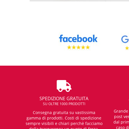
SPEDIZIONE GRATUITA
SU OLTRE 1000 PRODOTTI
Grande e
Consegna gratuita su vastissima
post ven
gamma di prodotti. Costi di spedizione
dal prim
sempre visibili e chiari perchè facciamo
caso d
della trasparenza un punto di forza.