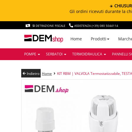
☀️
CHIUSUR
Gli ordini ricevuti durante la 
SI
DETRAZIONE FISCALE
ASSISTENZA (+39) 080 5044114
March
Home
Prodotti
POMPE
SERBATOI
TERMOIDRAULICA
PANNELLI S
Indietro
Home
KIT RBM | VALVOLA Termostatizzabile, TEST