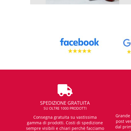
SPEDIZIONE GRATUITA
SU OLTRE 1000 PRODOTTI
Grande e
Consegna gratuita su vastissima
post ven
gamma di prodotti. Costi di spedizione
dal prim
sempre visibili e chiari perchè facciamo