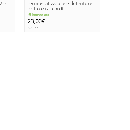
2 e
termostatizzabile e detentore
termosta
dritto e raccordi...
int. 50 
Immediata
Immedia
23,00€
70,00€
IVA Inc.
IVA Inc.