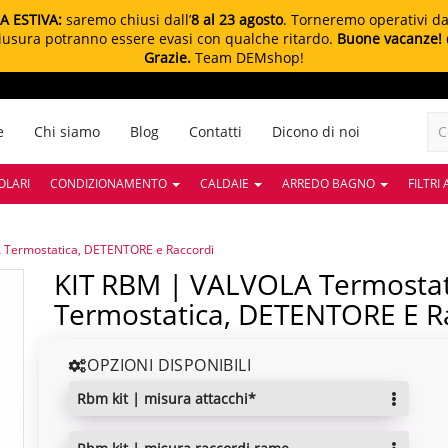
A ESTIVA:
saremo chiusi dall’
8 al 23 agosto
. Torneremo operativi d
chiusura potranno essere evasi con qualche ritardo.
Buone vacanze!
Grazie.
Team DEMshop!
e
Chi siamo
Blog
Contatti
Dicono di noi
OLARI
CONDIZIONAMENTO
CALDAIE
ARREDO BAGNO
FILTRI
A Termostatica, DETENTORE e Raccordi
KIT RBM | VALVOLA Termostatizzabile, TESTA
Termostatica, DETENTORE E R
OPZIONI DISPONIBILI
rbm kit | misura attacchi*