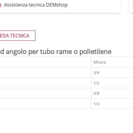
Assistenza tecnica DEMshop
EDA TECNICA
ad angolo per tubo rame o polietilene
Misura
3/8
1/2
3/8
1/2