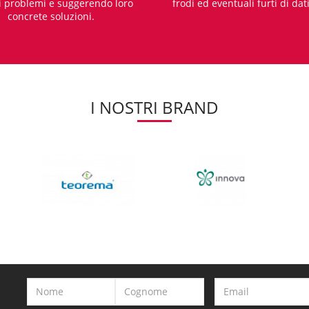
i problemi e suggerendo loro
frodi ed eventuali furti di dat
concrete soluzioni.
I NOSTRI BRAND