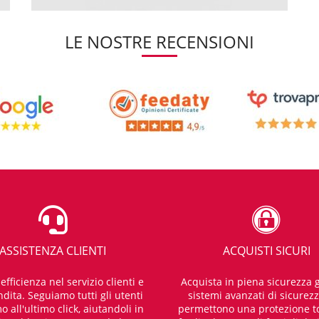
LE NOSTRE RECENSIONI
ASSISTENZA CLIENTI
ACQUISTI SICURI
fficienza nel servizio clienti e
Acquista in piena sicurezza g
dita. Seguiamo tutti gli utenti
sistemi avanzati di sicurez
o all'ultimo click, aiutandoli in
permettono una protezione t