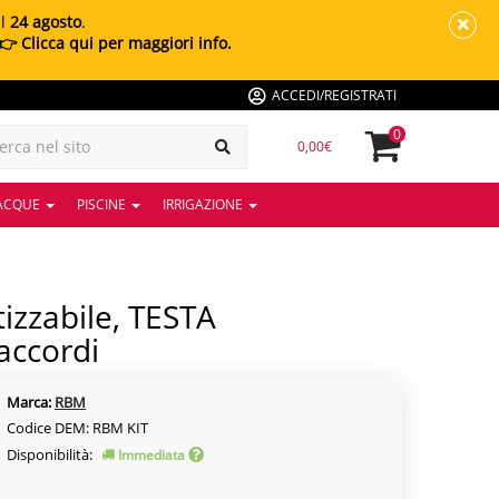
al
24 agosto
.
👉 Clicca qui per maggiori info.
ACCEDI/REGISTRATI
0
0,00€
 ACQUE
PISCINE
IRRIGAZIONE
accordi
Marca:
RBM
Codice DEM: RBM KIT
Disponibilità:
Immediata