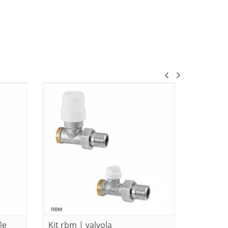
le
Kit rbm | valvola
Gruppo 