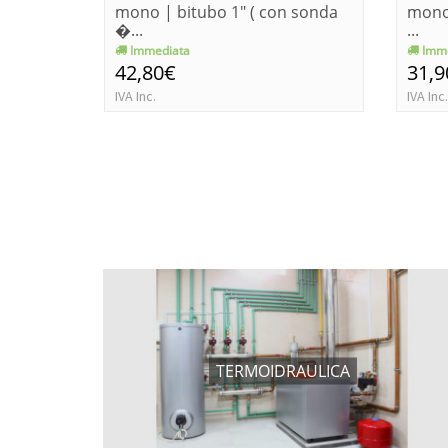
mono | bitubo 1" ( con sonda
mono 
�...
...
Immediata
Imme
42,80€
31,9
IVA Inc.
IVA Inc.
TERMOIDRAULICA