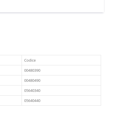
Codice
00480390
00480490
05640340
05640440