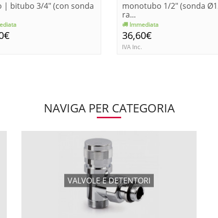
| bitubo 3/4" (con sonda
monotubo 1/2" (sonda Ø1
ra...
diata
Immediata
0€
36,60€
IVA Inc.
NAVIGA PER CATEGORIA
VALVOLE E DETENTORI