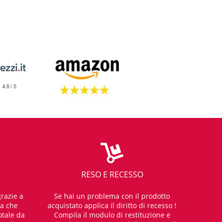
RESO E RECESSO
razie a
Se hai un problema con il prodotto
za che
acquistato applica il diritto di recesso !
otale da
Compila il modulo di restituzione e