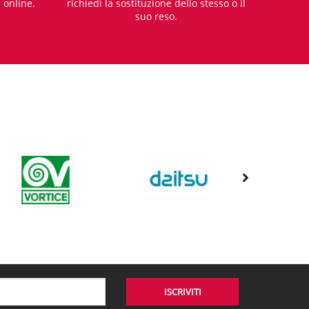
i online.
richiedi la sostituzione dello stesso o il
suo reso.
ISCRIVITI