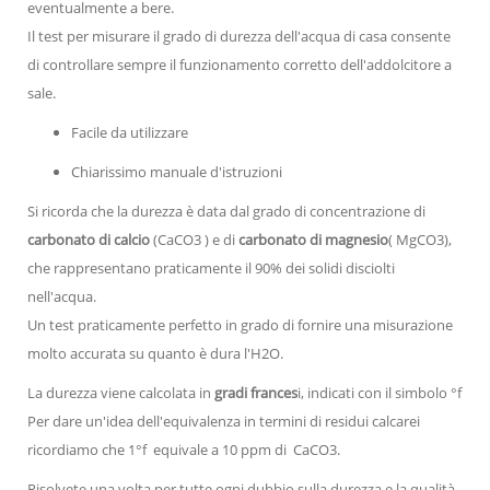
eventualmente a bere.
Il test per misurare il grado di durezza dell'acqua di casa consente
di controllare sempre il funzionamento corretto dell'addolcitore a
sale.
Facile da utilizzare
Chiarissimo manuale d'istruzioni
Si ricorda che la durezza è data dal grado di concentrazione di
carbonato di calcio
(CaCO3 ) e di
carbonato di magnesio
( MgCO3),
che rappresentano praticamente il 90% dei solidi disciolti
nell'acqua.
Un test praticamente perfetto in grado di fornire una misurazione
molto accurata su quanto è dura l'H2O.
La durezza viene calcolata in
gradi frances
i, indicati con il simbolo °f
Per dare un'idea dell'equivalenza in termini di residui calcarei
ricordiamo che 1°f equivale a 10 ppm di CaCO3.
Risolvete una volta per tutte ogni dubbio sulla durezza e la qualità