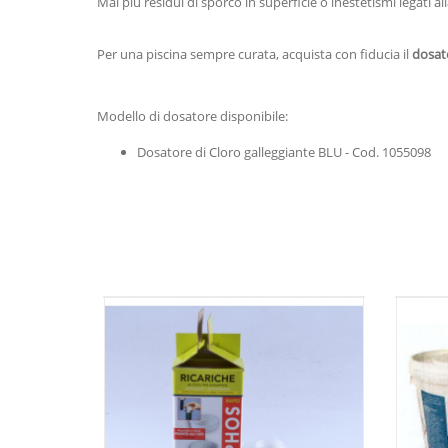
Mai più residui di sporco in superficie o inestetismi legati al
Per una piscina sempre curata, acquista con fiducia il
dosato
Modello di dosatore disponibile:
Dosatore di Cloro galleggiante BLU - Cod. 1055098