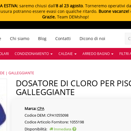
A ESTIVA:
saremo chiusi dall’
8 al 23 agosto
. Torneremo operativi d
chiusura potranno essere evasi con qualche ritardo.
Buone vacanze!
Grazie.
Team DEMshop!
e
Chi siamo
Blog
Contatti
Dicono di noi
OLARI
CONDIZIONAMENTO
CALDAIE
ARREDO BAGNO
FILTRI
NDE | GALLEGGIANTE
DOSATORE DI CLORO PER PISCINA BLU GRANDE |
GALLEGGIANTE
Marca:
CPA
Codice DEM: CPA1055098
Codice Articolo Fornitore: 1055198
Disponibilità:
Immediata