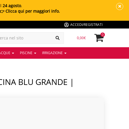
al
24 agosto
.
👉 Clicca qui per maggiori info.
ACCEDI/REGISTRATI
0
0,00€
 ACQUE
PISCINE
IRRIGAZIONE