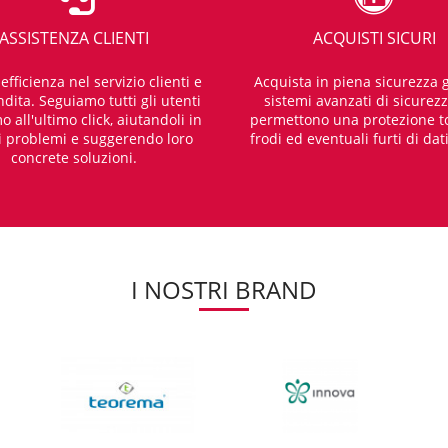
ASSISTENZA CLIENTI
ACQUISTI SICURI
fficienza nel servizio clienti e
Acquista in piena sicurezza g
dita. Seguiamo tutti gli utenti
sistemi avanzati di sicurez
o all'ultimo click, aiutandoli in
permettono una protezione t
i problemi e suggerendo loro
frodi ed eventuali furti di dat
concrete soluzioni.
I NOSTRI BRAND