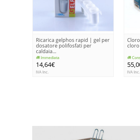
Ricarica gelphos rapid | gel per
Cloro
dosatore polifosfati per
cloro
caldaia...
Immediata
Cons
14,64€
55,0
IVA Inc.
IVA Inc.