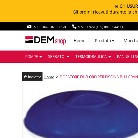
☀️
CHIUSUR
Gli ordini ricevuti durante la 
SI
DETRAZIONE FISCALE
ASSISTENZA (+39) 080 5044114
March
Home
Prodotti
POMPE
SERBATOI
TERMOIDRAULICA
PANNELLI S
Indietro
Home
DOSATORE DI CLORO PER PISCINA BLU GRA