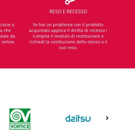
RESO E RECESSO
razie a
Se hai un problema con il prodotto
za che
acquistato applica il diritto di recesso !
otale da
Compila il modulo di restituzione e
i online.
richiedi la sostituzione dello stesso o il
suo reso.