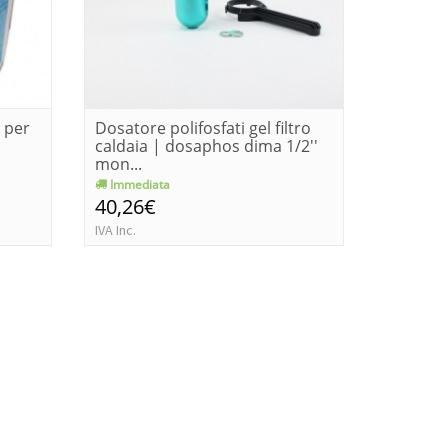
 per
Dosatore polifosfati gel filtro
Dosator
caldaia | dosaphos dima 1/2''
doppio 
mon...
Immediata
Immedia
40,26€
24,00€
IVA Inc.
IVA Inc.