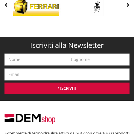
Iscriviti alla Newsletter
ISCRIVITI
E-commerce di termoidraulica attivo dal 2012 con oltre 10.000 prodotti