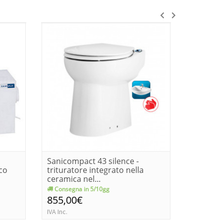
Sanicompact 43 silence -
Dissipat
co
trituratore integrato nella
modello
ceramica nel...
comando
Consegna in 5/10gg
Consegn
855,00€
405,0
IVA Inc.
IVA Inc.