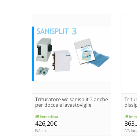
Trituratore wc sanisplit 3 anche
Tritu
per docce e lavastoviglie
dissi
Immediata
Imme
426,20€
363
IVA Inc.
IVA Inc.