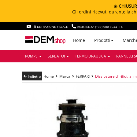
☀️
CHIUSUR
Gli ordini ricevuti durante la 
SI
DETRAZIONE FISCALE
ASSISTENZA (+39) 080 5044114
March
Home
Prodotti
POMPE
SERBATOI
TERMOIDRAULICA
PANNELLI S
Indietro
Home
Marca
FERRARI
Dissipatore di rifiuti ali