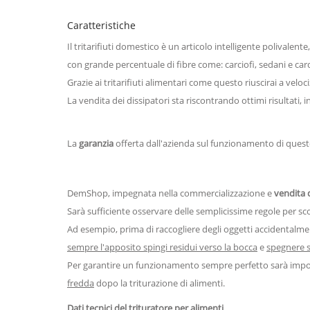
Caratteristiche
Il tritarifiuti domestico è un articolo intelligente polivalent
con grande percentuale di fibre come: carciofi, sedani e card
Grazie ai tritarifiuti alimentari come questo riuscirai a veloc
La vendita dei dissipatori sta riscontrando ottimi risultati, in
La
garanzia
offerta dall'azienda sul funzionamento di questo 
DemShop, impegnata nella commercializzazione e
vendita d
Sarà sufficiente osservare delle semplicissime regole per s
Ad esempio, prima di raccogliere degli oggetti accidentalme
sempre l'apposito spingi residui verso la bocca
e
spegnere s
Per garantire un funzionamento sempre perfetto sarà importan
fredda
dopo la triturazione di alimenti.
Dati tecnici del trituratore per alimenti