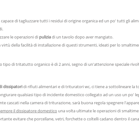
e, capace di tagliuzzare tutti i residui di origine organica ed un po' tutti gli a
i.
izzare le operazioni di
pulizia
di un tavolo dopo aver mangiato.
 virtù della facilità di installazione di questi strumenti, ideati per lo smaltimen
tipo di tritatutto organico è di 2 anni, segno di un'attenzione speciale rivol
i dissipatori
di rifiuti alimentari e di trituratori wc, ci tiene a sottolineare la
congiurare qualsiasi tipo di incidente domestico collegato ad un uso un po' l
nte cascati nella camera di triturazione, sarà buona regola spegnere l'appar
empre il dissipatore domestico
una volta ultimate le operazioni di smaltime
te evitare che porcellane, vetri, forchette o coltelli cadano dentro il cana