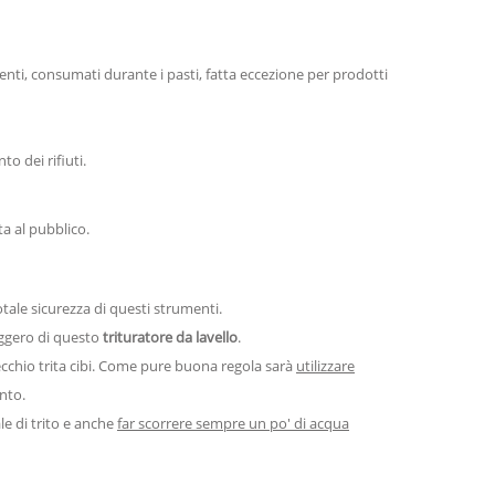
limenti, consumati durante i pasti, fatta eccezione per prodotti
to dei rifiuti.
ta al pubblico.
 totale sicurezza di questi strumenti.
eggero di questo
trituratore da lavello
.
ecchio trita cibi. Come pure buona regola sarà
utilizzare
nto.
le di trito e anche
far scorrere sempre un po' di acqua