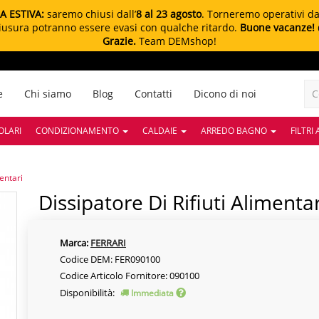
A ESTIVA:
saremo chiusi dall’
8 al 23 agosto
. Torneremo operativi d
chiusura potranno essere evasi con qualche ritardo.
Buone vacanze!
Grazie.
Team DEMshop!
e
Chi siamo
Blog
Contatti
Dicono di noi
OLARI
CONDIZIONAMENTO
CALDAIE
ARREDO BAGNO
FILTRI
mentari
Dissipatore Di Rifiuti Alimentar
Marca:
FERRARI
Codice DEM: FER090100
Codice Articolo Fornitore: 090100
Disponibilità:
Immediata