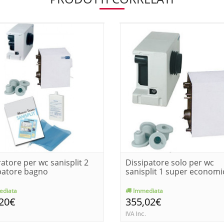
ratore per wc sanisplit 2
Dissipatore solo per wc
patore bagno
sanisplit 1 super economi
diata
Immediata
,20€
355,02€
IVA Inc.