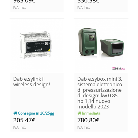
983,09€
336,38€
IVA Inc.
IVA Inc.
Dab e.sylink il
Dab e.sybox mini 3,
wireless design!
sistema elettronico
di pressurizzazione
di design! kw 0.85-
hp 1,14 nuovo
modello 2023
Consegna in 20/25gg
Immediata
305,47€
780,80€
IVA Inc.
IVA Inc.