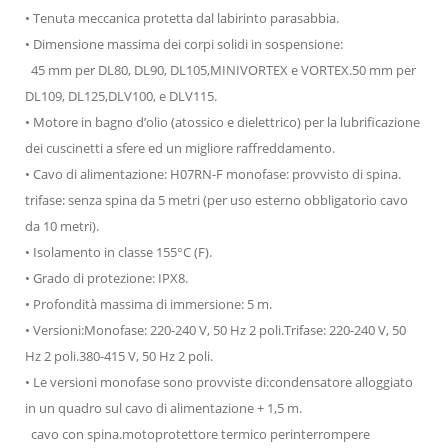
• Tenuta meccanica protetta dal labirinto parasabbia.
• Dimensione massima dei corpi solidi in sospensione:
45 mm per DL80, DL90, DL105,MINIVORTEX e VORTEX.50 mm per
DL109, DL125,DLV100, e DLV115.
• Motore in bagno d’olio (atossico e dielettrico) per la lubrificazione
dei cuscinetti a sfere ed un migliore raffreddamento.
• Cavo di alimentazione: H07RN-F monofase: provvisto di spina.
trifase: senza spina da 5 metri (per uso esterno obbligatorio cavo
da 10 metri).
• Isolamento in classe 155°C (F).
• Grado di protezione: IPX8.
• Profondità massima di immersione: 5 m.
• Versioni:Monofase: 220-240 V, 50 Hz 2 poli.Trifase: 220-240 V, 50
Hz 2 poli.380-415 V, 50 Hz 2 poli.
• Le versioni monofase sono provviste di:condensatore alloggiato
in un quadro sul cavo di alimentazione + 1,5 m.
cavo con spina.motoprotettore termico perinterrompere