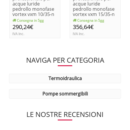
acque luride
acque luride
pedrollo monofase
pedrollo monofase
vortex vxm 10/35-n
vortex vxm 15/35-n
kw 0.75-hp 1
kw 1.1-hp 1.5
Consegna in 5gg
Consegna in 5gg
290,24€
356,64€
IVA Inc.
IVA Inc.
NAVIGA PER CATEGORIA
termoidraulica
pompe sommergibili
LE NOSTRE RECENSIONI