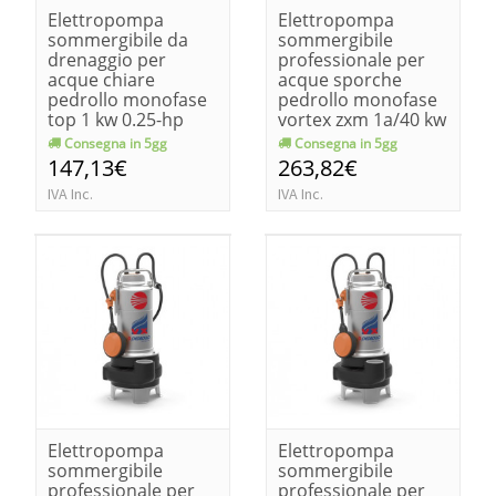
Elettropompa
Elettropompa
sommergibile da
sommergibile
drenaggio per
professionale per
acque chiare
acque sporche
pedrollo monofase
pedrollo monofase
top 1 kw 0.25-hp
vortex zxm 1a/40 kw
0.33
0.60-hp 0.85
Consegna in 5gg
Consegna in 5gg
147,13€
263,82€
IVA Inc.
IVA Inc.
Elettropompa
Elettropompa
sommergibile
sommergibile
professionale per
professionale per