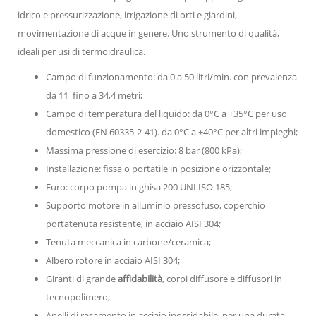
idrico e pressurizzazione, irrigazione di orti e giardini,
movimentazione di acque in genere. Uno strumento di qualità,
ideali per usi di termoidraulica.
Campo di funzionamento: da 0 a 50 litri/min. con prevalenza
da 11 fino a 34,4 metri;
Campo di temperatura del liquido: da 0°C a +35°C per uso
domestico (EN 60335-2-41). da 0°C a +40°C per altri impieghi;
Massima pressione di esercizio: 8 bar (800 kPa);
Installazione: fissa o portatile in posizione orizzontale;
Euro: corpo pompa in ghisa 200 UNI ISO 185;
Supporto motore in alluminio pressofuso, coperchio
portatenuta resistente, in acciaio AISI 304;
Tenuta meccanica in carbone/ceramica;
Albero rotore in acciaio AISI 304;
Giranti di grande
affidabilità
, corpi diffusore e diffusori in
tecnopolimero;
Anelli di rasamento in acciaio inossidabile, per una durata