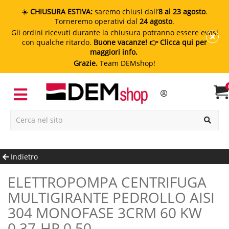
☀️
CHIUSURA ESTIVA:
saremo chiusi dall’
8 al 23 agosto
.
Torneremo operativi dal
24 agosto
.
Gli ordini ricevuti durante la chiusura potranno essere evasi
con qualche ritardo.
Buone vacanze!
👉 Clicca qui per
maggiori info.
Grazie.
Team DEMshop!
Indietro
ELETTROPOMPA CENTRIFUGA
MULTIGIRANTE PEDROLLO AISI
304 MONOFASE 3CRM 60 KW
0.37-HP 0.50