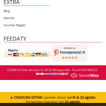
EXTRA
Blog
Marche
Voucher Regalo
FEEDATY
© DEM srl Viale dei Sarti, 6, 70132 Modugno BA - P.iva 01061680722
☀️
CHIUSURA ESTIVA:
saremo chiusi dall’
8 al 23 agosto
.
Torneremo operativi dal
24 agosto
.