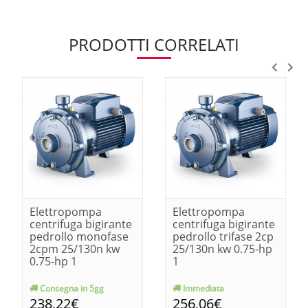
PRODOTTI CORRELATI
Elettropompa
Elettropompa
centrifuga bigirante
centrifuga bigirante
pedrollo monofase
pedrollo trifase 2cp
2cpm 25/130n kw
25/130n kw 0.75-hp
0.75-hp 1
1
Consegna in 5gg
Immediata
238,22€
256,06€