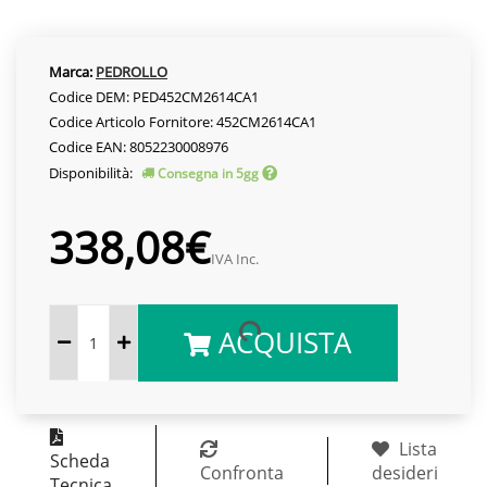
Marca:
PEDROLLO
Codice DEM: PED452CM2614CA1
Codice Articolo Fornitore: 452CM2614CA1
Codice EAN: 8052230008976
Disponibilità:
Consegna in 5gg
338,08€
IVA Inc.
ACQUISTA
Lista
Scheda
Confronta
desideri
Tecnica