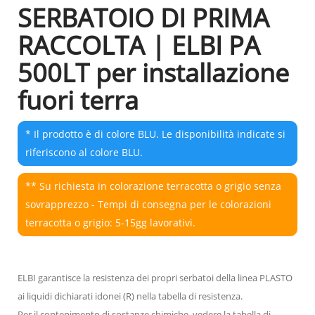
SERBATOIO DI PRIMA
RACCOLTA | ELBI PA
500LT per installazione
fuori terra
* Il prodotto è di colore BLU. Le disponibilità indicate si
riferiscono al colore BLU.
** Su richiesta in colorazione terracotta o grigio senza
sovrapprezzo - Tempi di consegna per le colorazioni
terracotta o grigio: 5-15gg lavorativi.
ELBI garantisce la resistenza dei propri serbatoi della linea PLASTO
ai liquidi dichiarati idonei (R) nella tabella di resistenza.
Per il contenimento di sostanze chimiche, vedere la tabella di