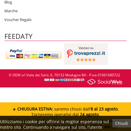
Blog
Marche
Voucher Regalo
FEEDATY
© DEM srl Viale dei Sarti, 6, 70132 Modugno BA - P.iva 01061680722
☀️
CHIUSURA ESTIVA:
saremo chiusi dall’
8 al 23 agosto
.
Torneremo operativi dal
24 agosto
.
Gli ordini ricevuti durante la chiusura potranno essere evasi
Utilizziamo i cookie per offrirvi la miglior esperienza sul
Chiudi
con qualche ritardo.
Buone vacanze!
👉 Clicca qui per
nostro sito. Continuando a navigare sul sito, l'utente