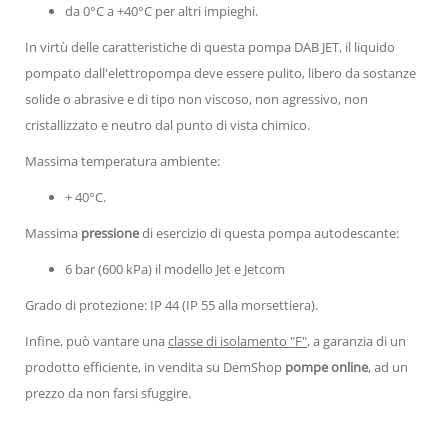
da 0°C a +40°C per altri impieghi.
In virtù delle caratteristiche di questa pompa DAB JET, il liquido
pompato dall'elettropompa deve essere pulito, libero da sostanze
solide o abrasive e di tipo non viscoso, non agressivo, non
cristallizzato e neutro dal punto di vista chimico.
Massima temperatura ambiente:
+ 40°C.
Massima
pressione
di esercizio di questa pompa autodescante:
6 bar (600 kPa) il modello Jet e Jetcom
Grado di protezione: IP 44 (IP 55 alla morsettiera).
Infine, può vantare una
classe di isolamento "F"
, a garanzia di un
prodotto efficiente, in vendita su DemShop
pompe online
, ad un
prezzo da non farsi sfuggire.