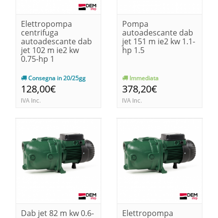
Elettropompa
Pompa
centrifuga
autoadescante dab
autoadescante dab
jet 151 m ie2 kw 1.1-
jet 102 m ie2 kw
hp 1.5
0.75-hp 1
Consegna in 20/25gg
Immediata
128,00€
378,20€
IVA Inc.
IVA Inc.
Dab jet 82 m kw 0.6-
Elettropompa