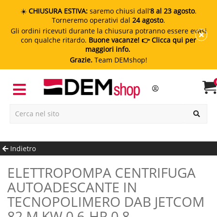
☀️
CHIUSURA ESTIVA:
saremo chiusi dall’
8 al 23 agosto
.
Torneremo operativi dal
24 agosto
.
Gli ordini ricevuti durante la chiusura potranno essere evasi
con qualche ritardo.
Buone vacanze!
👉 Clicca qui per
maggiori info.
Grazie.
Team DEMshop!
Indietro
ELETTROPOMPA CENTRIFUGA
AUTOADESCANTE IN
TECNOPOLIMERO DAB JETCOM
82 M KW 0.6-HP 0.8