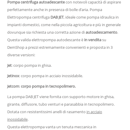
Pompa centrifuga autoadescante
con notevoli capacità di aspirare
perfettamente anche in presenza di bolle d’aria. Pompa
Elettropompa centrifuga
DAB JET
, ideale come pompa idraulica in
impianti domestici, come nella piccola agricoltura e più in generale
dovunque sia richiesta una corretta azione di
autoadescamento
.
Questa valida elettropompa autodescante è
in vendita
su
DemShop a prezzi estremamente convenienti e proposta in 3
diverse versioni:
Jet
: corpo pompa in ghisa.
Jetinox
: corpo pompa in acciaio inossidabile.
Jetcom
:
corpo pompa in tecnopolimero.
La pompa DAB JET viene fornita con supporto motore in ghisa,
girante, diffusore, tubo venturi e parasabbia in tecnopolimero.
Dotata con resistentissimi anelli di rasamento
in acciaio
inossidabile
.
Questa elettropompa vanta un tenuta meccanica in